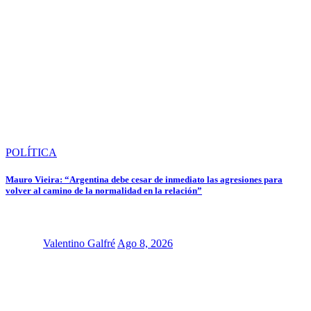
POLÍTICA
Mauro Vieira: “Argentina debe cesar de inmediato las agresiones para
volver al camino de la normalidad en la relación”
Valentino Galfré
Ago 8, 2026