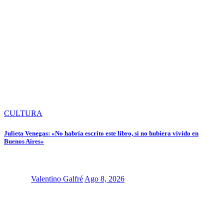
CULTURA
Julieta Venegas: «No habría escrito este libro, si no hubiera vivido en
Buenos Aires»
Valentino Galfré
Ago 8, 2026