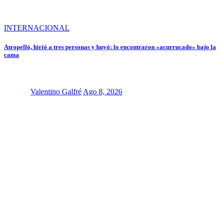
INTERNACIONAL
Atropelló, hirió a tres personas y huyó: lo encontraron «acurrucado» bajo la
cama
Valentino Galfré
Ago 8, 2026