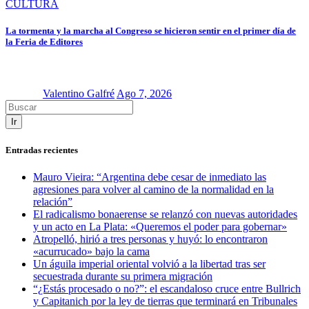
CULTURA
La tormenta y la marcha al Congreso se hicieron sentir en el primer día de
la Feria de Editores
Valentino Galfré
Ago 7, 2026
Ir
Entradas recientes
Mauro Vieira: “Argentina debe cesar de inmediato las
agresiones para volver al camino de la normalidad en la
relación”
El radicalismo bonaerense se relanzó con nuevas autoridades
y un acto en La Plata: «Queremos el poder para gobernar»
Atropelló, hirió a tres personas y huyó: lo encontraron
«acurrucado» bajo la cama
Un águila imperial oriental volvió a la libertad tras ser
secuestrada durante su primera migración
“¿Estás procesado o no?”: el escandaloso cruce entre Bullrich
y Capitanich por la ley de tierras que terminará en Tribunales