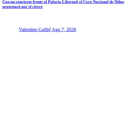
Con un concierto frente al Palacio Libertad, el Coro Nacional de Niños
protestará por el cierre
Valentino Galfré
Ago 7, 2026