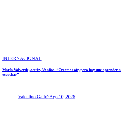
INTERNACIONAL
María Valverde, actriz, 39 años: “Creemos oír, pero hay que aprender a
escuchar”
Valentino Galfré
Ago 10, 2026