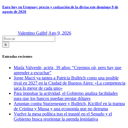
Euro hoy en Uruguay: precio y cotización de la divisa este domingo 9 de
agosto de 2026
Valentino Galfré
Ago 9, 2026
Ir
Entradas recientes
María Valverde, actriz, 39 años: “Creemos oír, pero hay que
aprender a escuchar”
Jorge Macri ya tantea a Patricia Bullrich como una posible
rival en 2027 en la Ciudad de Buenos Aires: «La competencia
saca lo mejor de cada uno»
Para impulsar la actividad, el Gobierno analiza facilidades
para que los bancos puedan prestar dólares
Apuntan contra Sturzenegger y Bullrich, Kicillof en la trampa
de Cristina y Massa y una economía que no derrama
Vuelve la mesa política tras el traspié en el Senado y el
Gobierno busca reorientar la agenda legislativa