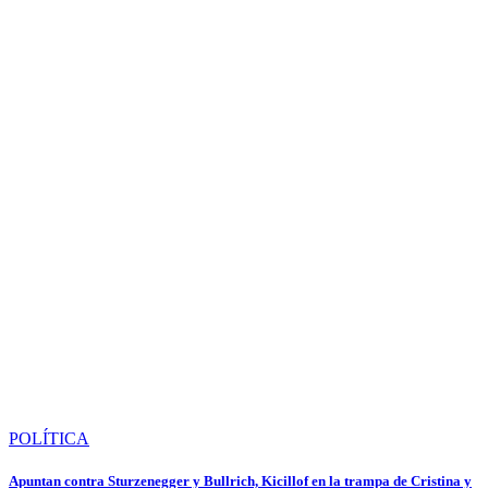
POLÍTICA
Apuntan contra Sturzenegger y Bullrich, Kicillof en la trampa de Cristina y