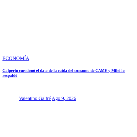
ECONOMÍA
Galperin cuestionó el dato de la caída del consumo de CAME y Milei lo
respaldó
Valentino Galfré
Ago 9, 2026