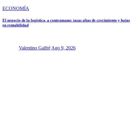
ECONOMÍA
El negocio de la logística, a contramano: tasas altas de crecimiento y bajas
en rentabilidad
Valentino Galfré
Ago 9, 2026