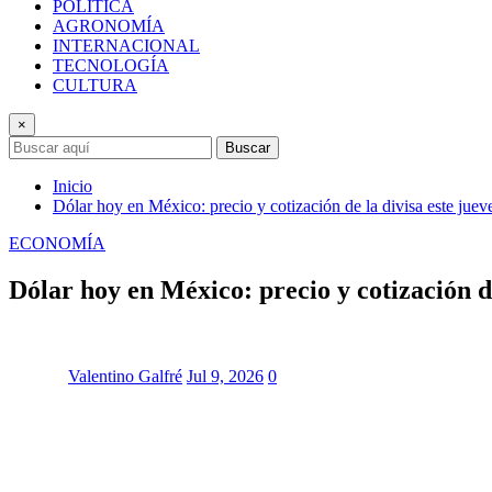
POLÍTICA
AGRONOMÍA
INTERNACIONAL
TECNOLOGÍA
CULTURA
×
Buscar
Inicio
Dólar hoy en México: precio y cotización de la divisa este juev
ECONOMÍA
Dólar hoy en México: precio y cotización de
Valentino Galfré
Jul 9, 2026
0