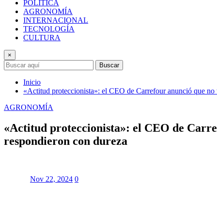
POLÍTICA
AGRONOMÍA
INTERNACIONAL
TECNOLOGÍA
CULTURA
×
Buscar
Inicio
«Actitud proteccionista»: el CEO de Carrefour anunció que no 
AGRONOMÍA
«Actitud proteccionista»: el CEO de Carre
respondieron con dureza
Nov 22, 2024
0