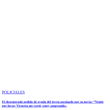
POLICIALES
El desesperado pedido de ayuda del joven asesinado por su novia: “Venite
por favor, Victoria me cortó, estoy sangrando»