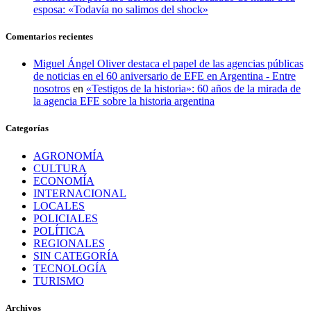
esposa: «Todavía no salimos del shock»
Comentarios recientes
Miguel Ángel Oliver destaca el papel de las agencias públicas
de noticias en el 60 aniversario de EFE en Argentina - Entre
nosotros
en
«Testigos de la historia»: 60 años de la mirada de
la agencia EFE sobre la historia argentina
Categorías
AGRONOMÍA
CULTURA
ECONOMÍA
INTERNACIONAL
LOCALES
POLICIALES
POLÍTICA
REGIONALES
SIN CATEGORÍA
TECNOLOGÍA
TURISMO
Archivos