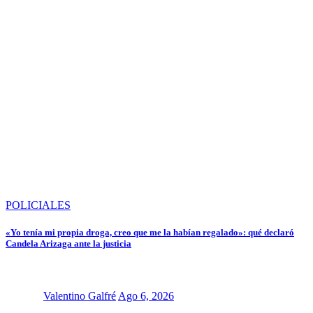
POLICIALES
«Yo tenía mi propia droga, creo que me la habían regalado»: qué declaró
Candela Arizaga ante la justicia
Valentino Galfré
Ago 6, 2026