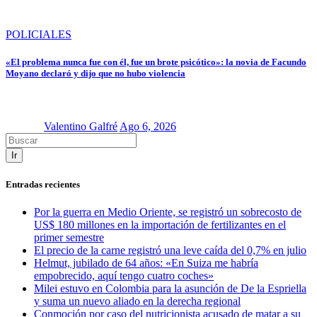
POLICIALES
«El problema nunca fue con él, fue un brote psicótico»: la novia de Facundo
Moyano declaró y dijo que no hubo violencia
Valentino Galfré
Ago 6, 2026
Ir
Entradas recientes
Por la guerra en Medio Oriente, se registró un sobrecosto de
US$ 180 millones en la importación de fertilizantes en el
primer semestre
El precio de la carne registró una leve caída del 0,7% en julio
Helmut, jubilado de 64 años: «En Suiza me habría
empobrecido, aquí tengo cuatro coches»
Milei estuvo en Colombia para la asunción de De la Espriella
y suma un nuevo aliado en la derecha regional
Conmoción por caso del nutricionista acusado de matar a su