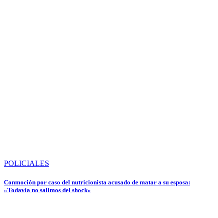
POLICIALES
Conmoción por caso del nutricionista acusado de matar a su esposa:
«Todavía no salimos del shock»