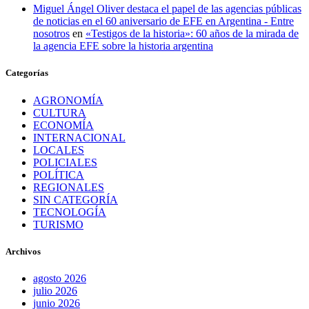
Miguel Ángel Oliver destaca el papel de las agencias públicas
de noticias en el 60 aniversario de EFE en Argentina - Entre
nosotros
en
«Testigos de la historia»: 60 años de la mirada de
la agencia EFE sobre la historia argentina
Categorías
AGRONOMÍA
CULTURA
ECONOMÍA
INTERNACIONAL
LOCALES
POLICIALES
POLÍTICA
REGIONALES
SIN CATEGORÍA
TECNOLOGÍA
TURISMO
Archivos
agosto 2026
julio 2026
junio 2026