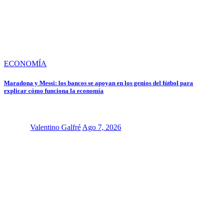
ECONOMÍA
Maradona y Messi: los bancos se apoyan en los genios del fútbol para
explicar cómo funciona la economía
Valentino Galfré
Ago 7, 2026