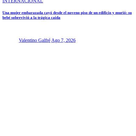
INTERNACIONAL
Una mujer embarazada cayó desde el noveno piso de un edificio y murió: su
bebé sobrevivió a la trágica caída
Valentino Galfré
Ago 7, 2026