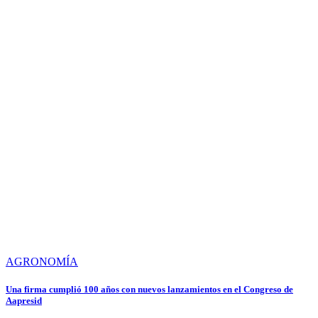
AGRONOMÍA
Una firma cumplió 100 años con nuevos lanzamientos en el Congreso de
Aapresid