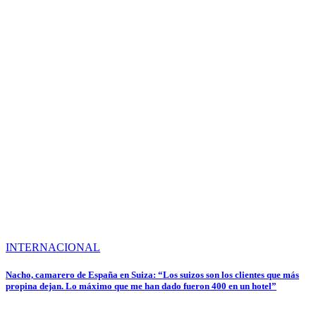
INTERNACIONAL
Nacho, camarero de España en Suiza: “Los suizos son los clientes que más
propina dejan. Lo máximo que me han dado fueron 400 en un hotel”