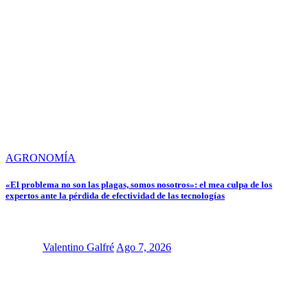
AGRONOMÍA
«El problema no son las plagas, somos nosotros»: el mea culpa de los
expertos ante la pérdida de efectividad de las tecnologías
Valentino Galfré
Ago 7, 2026