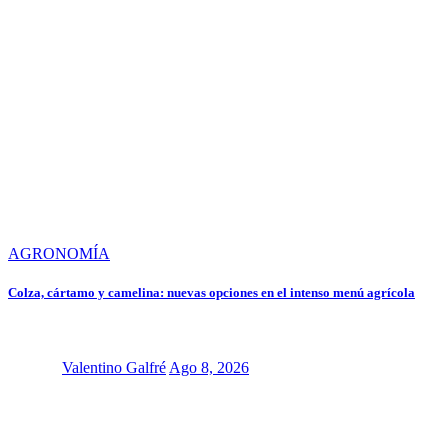
AGRONOMÍA
Colza, cártamo y camelina: nuevas opciones en el intenso menú agrícola
Valentino Galfré
Ago 8, 2026