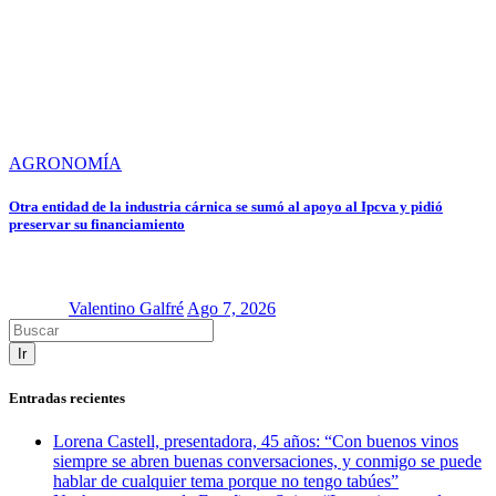
AGRONOMÍA
Otra entidad de la industria cárnica se sumó al apoyo al Ipcva y pidió
preservar su financiamiento
Valentino Galfré
Ago 7, 2026
Ir
Entradas recientes
Lorena Castell, presentadora, 45 años: “Con buenos vinos
siempre se abren buenas conversaciones, y conmigo se puede
hablar de cualquier tema porque no tengo tabúes”