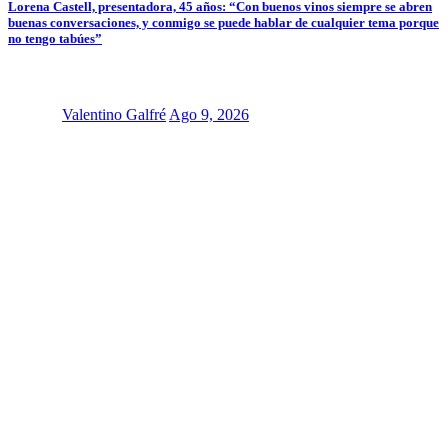
Lorena Castell, presentadora, 45 años: “Con buenos vinos siempre se abren
buenas conversaciones, y conmigo se puede hablar de cualquier tema porque
no tengo tabúes”
Valentino Galfré
Ago 9, 2026