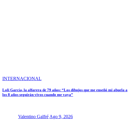
INTERNACIONAL
Loli García, la alfarera de 79 años: “Los dibujos que me enseñó mi abuela a
los 8 años seguirán vivos cuando me vaya”
Valentino Galfré
Ago 9, 2026