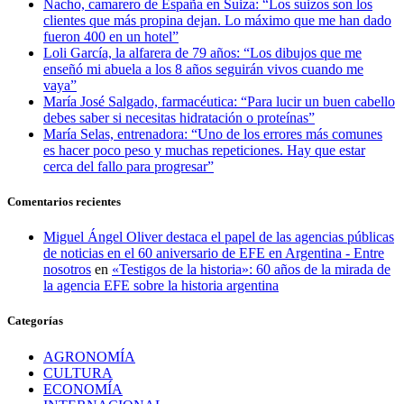
Nacho, camarero de España en Suiza: “Los suizos son los
clientes que más propina dejan. Lo máximo que me han dado
fueron 400 en un hotel”
Loli García, la alfarera de 79 años: “Los dibujos que me
enseñó mi abuela a los 8 años seguirán vivos cuando me
vaya”
María José Salgado, farmacéutica: “Para lucir un buen cabello
debes saber si necesitas hidratación o proteínas”
María Selas, entrenadora: “Uno de los errores más comunes
es hacer poco peso y muchas repeticiones. Hay que estar
cerca del fallo para progresar”
Comentarios recientes
Miguel Ángel Oliver destaca el papel de las agencias públicas
de noticias en el 60 aniversario de EFE en Argentina - Entre
nosotros
en
«Testigos de la historia»: 60 años de la mirada de
la agencia EFE sobre la historia argentina
Categorías
AGRONOMÍA
CULTURA
ECONOMÍA