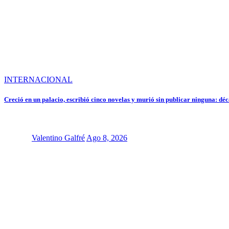
INTERNACIONAL
Creció en un palacio, escribió cinco novelas y murió sin publicar ninguna: déc
Valentino Galfré
Ago 8, 2026