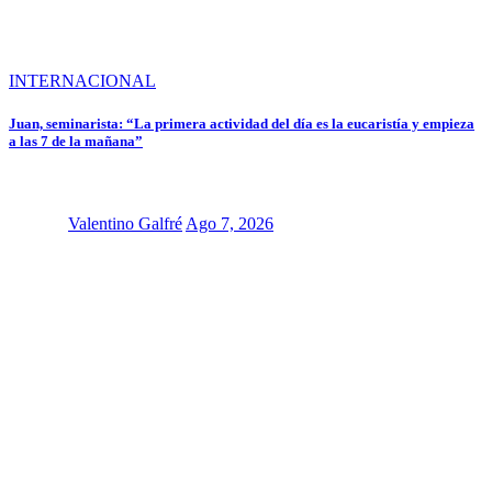
INTERNACIONAL
Juan, seminarista: “La primera actividad del día es la eucaristía y empieza
a las 7 de la mañana”
Valentino Galfré
Ago 7, 2026