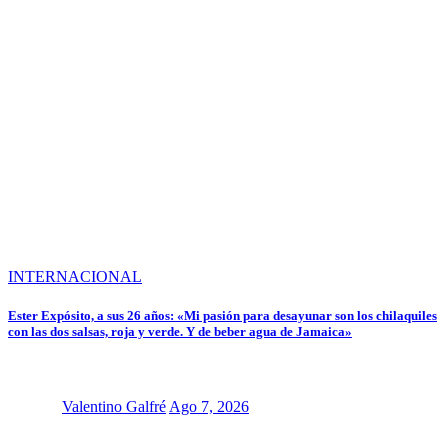
INTERNACIONAL
Ester Expósito, a sus 26 años: «Mi pasión para desayunar son los chilaquiles
con las dos salsas, roja y verde. Y de beber agua de Jamaica»
Valentino Galfré
Ago 7, 2026