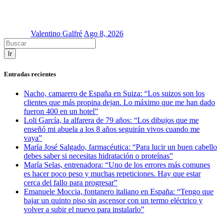
Valentino Galfré
Ago 8, 2026
Ir
Entradas recientes
Nacho, camarero de España en Suiza: “Los suizos son los
clientes que más propina dejan. Lo máximo que me han dado
fueron 400 en un hotel”
Loli García, la alfarera de 79 años: “Los dibujos que me
enseñó mi abuela a los 8 años seguirán vivos cuando me
vaya”
María José Salgado, farmacéutica: “Para lucir un buen cabello
debes saber si necesitas hidratación o proteínas”
María Selas, entrenadora: “Uno de los errores más comunes
es hacer poco peso y muchas repeticiones. Hay que estar
cerca del fallo para progresar”
Emanuele Moccia, fontanero italiano en España: “Tengo que
bajar un quinto piso sin ascensor con un termo eléctrico y
volver a subir el nuevo para instalarlo”