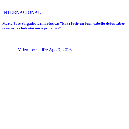
INTERNACIONAL
María José Salgado, farmacéutica: “Para lucir un buen cabello debes saber
si necesitas hidratación o proteínas”
Valentino Galfré
Ago 9, 2026