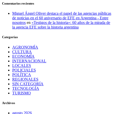
Comentarios recientes
Miguel Ángel Oliver destaca el papel de las agencias públicas
de noticias en el 60 aniversario de EFE en Argentina - Entre
nosotros
en
«Testigos de la historia»: 60 años de la mirada de
la agencia EFE sobre la historia argentina
Categorías
AGRONOMÍA
CULTURA
ECONOMÍA
INTERNACIONAL
LOCALES
POLICIALES
POLÍTICA
REGIONALES
SIN CATEGORÍA
TECNOLOGÍA
TURISMO
Archivos
agosto 2026