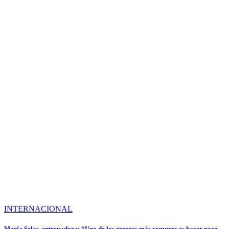
INTERNACIONAL
María Selas, entrenadora: “Uno de los errores más comunes es hacer poco