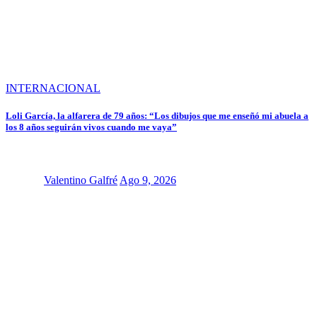
INTERNACIONAL
Loli García, la alfarera de 79 años: “Los dibujos que me enseñó mi abuela a
los 8 años seguirán vivos cuando me vaya”
Valentino Galfré
Ago 9, 2026