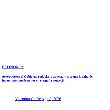
ECONOMÍA
Aeropuertos: el Gobierno redobla la apuesta y dice que la falta de
inversiones puede poner en riesgo la concesión
Valentino Galfré
Ago 8, 2026