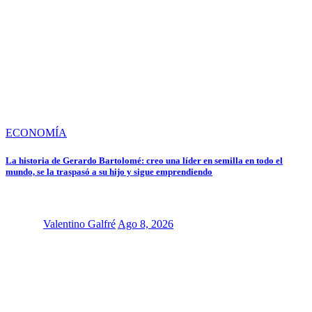
ECONOMÍA
La historia de Gerardo Bartolomé: creo una líder en semilla en todo el
mundo, se la traspasó a su hijo y sigue emprendiendo
Valentino Galfré
Ago 8, 2026