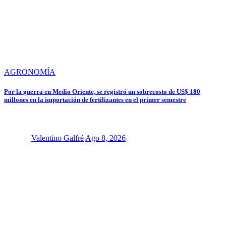
AGRONOMÍA
Por la guerra en Medio Oriente, se registró un sobrecosto de US$ 180
millones en la importación de fertilizantes en el primer semestre
Valentino Galfré
Ago 8, 2026