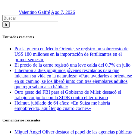
Valentino Galfré
Ago 7, 2026
Ir
Entradas recientes
Por la guerra en Medio Oriente, se registró un sobrecosto de
US$ 180 millones en la importación de fertilizantes en el
primer semestre
El precio de la carne registró una leve caída del 0,7% en julio
Liberaron a diez pingüinos jóvenes rescatados para que
iniciaran su vida en la naturaleza: «Para ayudarlos a orientarse
en su camino, se los liberó junto con tres ejemplares adultos
que regresaban a su hábitat»
Otro gesto del FBI para el Gobierno de Milei: destacó el
trabajo conjunto con la SIDE contra el terrorismo
Helmut, jubilado de 64 años: «En Suiza me habría
empobrecido, aquí tengo cuatro coches»
Comentarios recientes
Miguel Ángel Oliver destaca el papel de las agencias públicas