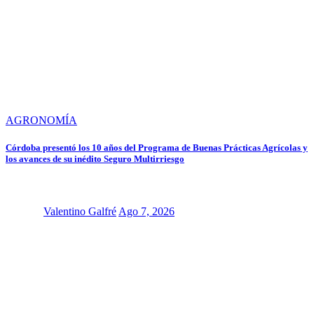
AGRONOMÍA
Córdoba presentó los 10 años del Programa de Buenas Prácticas Agrícolas y
los avances de su inédito Seguro Multirriesgo
Valentino Galfré
Ago 7, 2026