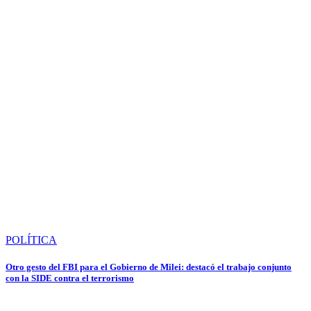
POLÍTICA
Otro gesto del FBI para el Gobierno de Milei: destacó el trabajo conjunto
con la SIDE contra el terrorismo