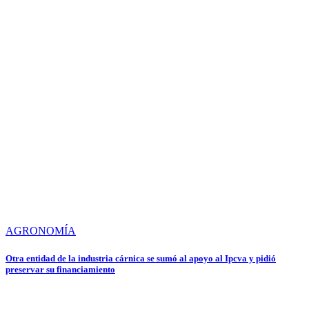
AGRONOMÍA
Otra entidad de la industria cárnica se sumó al apoyo al Ipcva y pidió
preservar su financiamiento