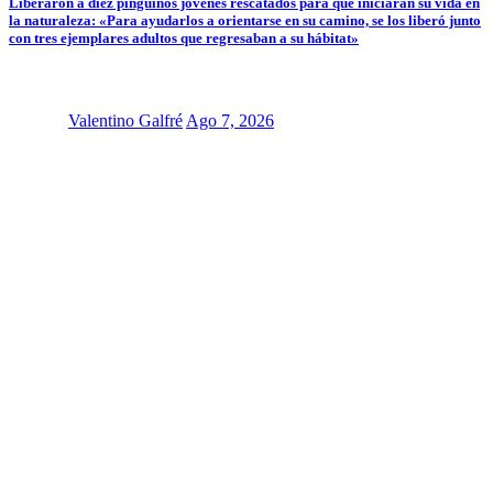
Liberaron a diez pingüinos jóvenes rescatados para que iniciaran su vida en
la naturaleza: «Para ayudarlos a orientarse en su camino, se los liberó junto
con tres ejemplares adultos que regresaban a su hábitat»
Valentino Galfré
Ago 7, 2026