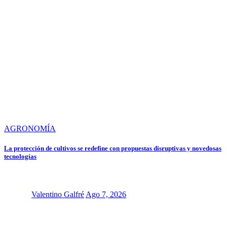
AGRONOMÍA
La protección de cultivos se redefine con propuestas disruptivas y novedosas
tecnologías
Valentino Galfré
Ago 7, 2026