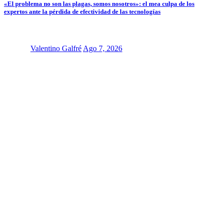
«El problema no son las plagas, somos nosotros»: el mea culpa de los
expertos ante la pérdida de efectividad de las tecnologías
Valentino Galfré
Ago 7, 2026