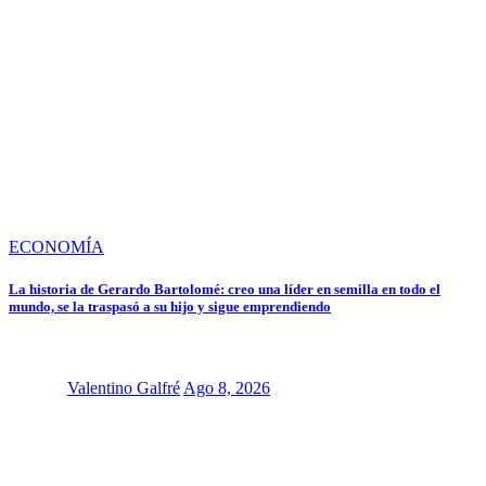
ECONOMÍA
La historia de Gerardo Bartolomé: creo una líder en semilla en todo el
mundo, se la traspasó a su hijo y sigue emprendiendo
Valentino Galfré
Ago 8, 2026