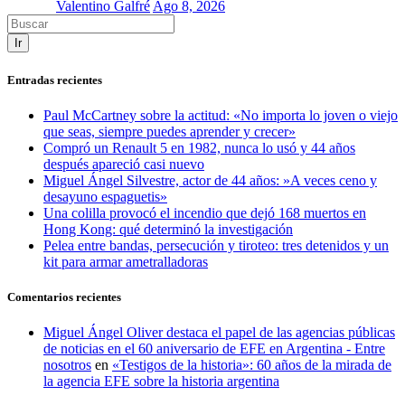
Valentino Galfré
Ago 8, 2026
Ir
Entradas recientes
Paul McCartney sobre la actitud: «No importa lo joven o viejo
que seas, siempre puedes aprender y crecer»
Compró un Renault 5 en 1982, nunca lo usó y 44 años
después apareció casi nuevo
Miguel Ángel Silvestre, actor de 44 años: »A veces ceno y
desayuno espaguetis»
Una colilla provocó el incendio que dejó 168 muertos en
Hong Kong: qué determinó la investigación
Pelea entre bandas, persecución y tiroteo: tres detenidos y un
kit para armar ametralladoras
Comentarios recientes
Miguel Ángel Oliver destaca el papel de las agencias públicas
de noticias en el 60 aniversario de EFE en Argentina - Entre
nosotros
en
«Testigos de la historia»: 60 años de la mirada de
la agencia EFE sobre la historia argentina