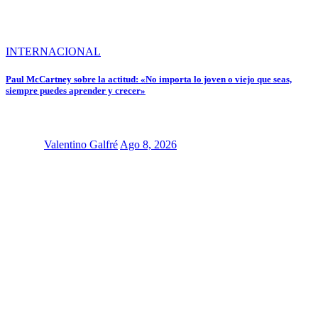
INTERNACIONAL
Paul McCartney sobre la actitud: «No importa lo joven o viejo que seas,
siempre puedes aprender y crecer»
Valentino Galfré
Ago 8, 2026