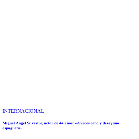
INTERNACIONAL
Miguel Ángel Silvestre, actor de 44 años: »A veces ceno y desayuno
espaguetis»