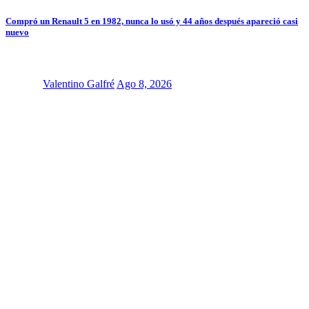
Compró un Renault 5 en 1982, nunca lo usó y 44 años después apareció casi
nuevo
Valentino Galfré
Ago 8, 2026