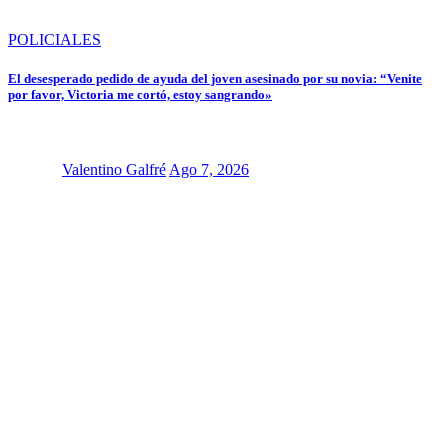
POLICIALES
El desesperado pedido de ayuda del joven asesinado por su novia: “Venite
por favor, Victoria me cortó, estoy sangrando»
Valentino Galfré
Ago 7, 2026