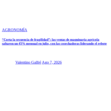
AGRONOMÍA
“Corta la secuencia de fragilidad”: las ventas de maquinaria agrícola
saltaron un 45% mensual en julio, con las cosechadoras liderando el rebote
Valentino Galfré
Ago 7, 2026