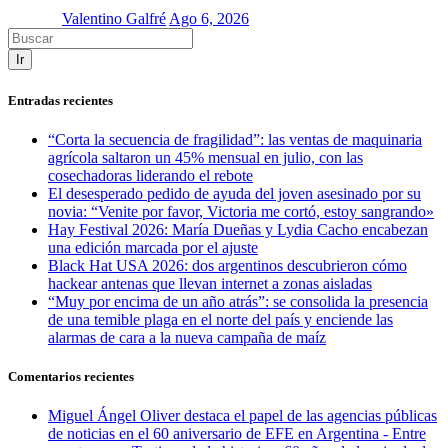
Valentino Galfré
Ago 6, 2026
Ir
Entradas recientes
“Corta la secuencia de fragilidad”: las ventas de maquinaria
agrícola saltaron un 45% mensual en julio, con las
cosechadoras liderando el rebote
El desesperado pedido de ayuda del joven asesinado por su
novia: “Venite por favor, Victoria me cortó, estoy sangrando»
Hay Festival 2026: María Dueñas y Lydia Cacho encabezan
una edición marcada por el ajuste
Black Hat USA 2026: dos argentinos descubrieron cómo
hackear antenas que llevan internet a zonas aisladas
“Muy por encima de un año atrás”: se consolida la presencia
de una temible plaga en el norte del país y enciende las
alarmas de cara a la nueva campaña de maíz
Comentarios recientes
Miguel Ángel Oliver destaca el papel de las agencias públicas
de noticias en el 60 aniversario de EFE en Argentina - Entre