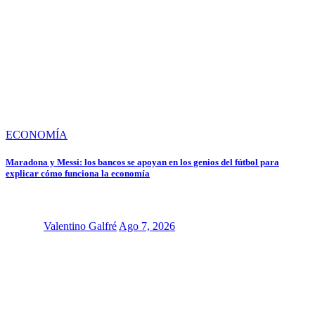
ECONOMÍA
Maradona y Messi: los bancos se apoyan en los genios del fútbol para
explicar cómo funciona la economía
Valentino Galfré
Ago 7, 2026