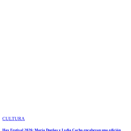
CULTURA
Hay Festival 2026: María Dueñas y Lydia Cacho encabezan una edición