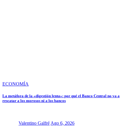
ECONOMÍA
La metáfora de la «digestión lenta»: por qué el Banco Central no va a
rescatar a los morosos ni a los bancos
Valentino Galfré
Ago 6, 2026