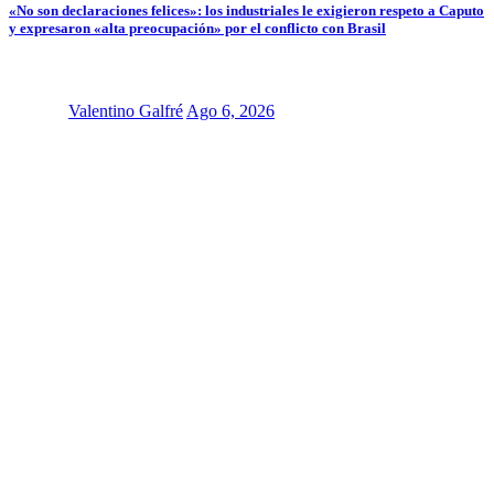
«No son declaraciones felices»: los industriales le exigieron respeto a Caputo
y expresaron «alta preocupación» por el conflicto con Brasil
Valentino Galfré
Ago 6, 2026