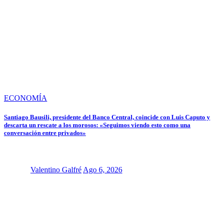
ECONOMÍA
Santiago Bausili, presidente del Banco Central, coincide con Luis Caputo y
descarta un rescate a los morosos: «Seguimos viendo esto como una
conversación entre privados»
Valentino Galfré
Ago 6, 2026