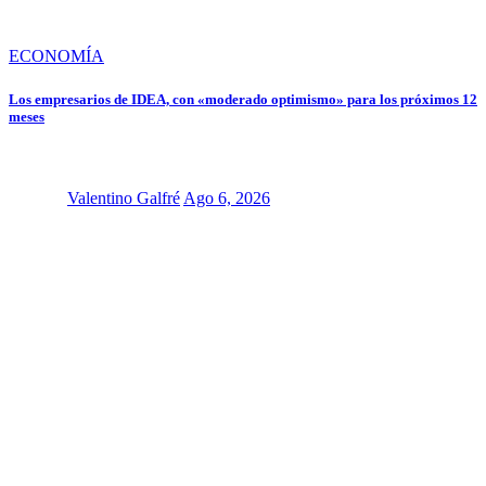
ECONOMÍA
Los empresarios de IDEA, con «moderado optimismo» para los próximos 12
meses
Valentino Galfré
Ago 6, 2026