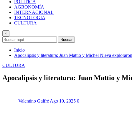
POLÍTICA
AGRONOMÍA
INTERNACIONAL
TECNOLOGÍA
CULTURA
×
Buscar
Inicio
Apocalipsis y literatura: Juan Mattio y Michel Nieva exploraron
CULTURA
Apocalipsis y literatura: Juan Mattio y Mi
Valentino Galfré
Ago 10, 2025
0