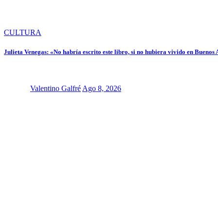
CULTURA
Julieta Venegas: «No habría escrito este libro, si no hubiera vivido en Buenos 
Valentino Galfré
Ago 8, 2026