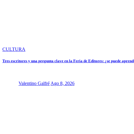
CULTURA
Tres escritores y una pregunta clave en la Feria de Editores: ¿se puede apren
Valentino Galfré
Ago 8, 2026