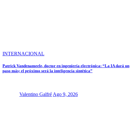
INTERNACIONAL
Patrick Vandenameele, doctor en ingeniería electrónica: “La IA dará un
paso más; el próximo será la inteligencia sintética”
Valentino Galfré
Ago 9, 2026