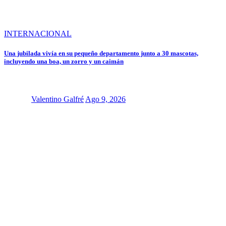
INTERNACIONAL
Una jubilada vivía en su pequeño departamento junto a 30 mascotas,
incluyendo una boa, un zorro y un caimán
Valentino Galfré
Ago 9, 2026