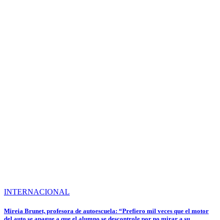
INTERNACIONAL
Mireia Brunet, profesora de autoescuela: “Prefiero mil veces que el motor
del auto se apague a que el alumno se descontrole por no mirar a su