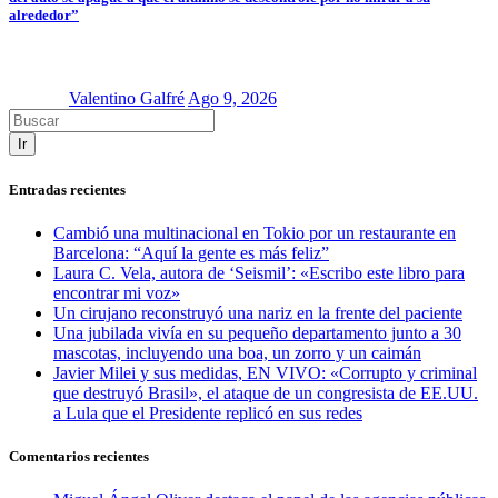
alrededor”
Valentino Galfré
Ago 9, 2026
Ir
Entradas recientes
Cambió una multinacional en Tokio por un restaurante en
Barcelona: “Aquí la gente es más feliz”
Laura C. Vela, autora de ‘Seismil’: «Escribo este libro para
encontrar mi voz»
Un cirujano reconstruyó una nariz en la frente del paciente
Una jubilada vivía en su pequeño departamento junto a 30
mascotas, incluyendo una boa, un zorro y un caimán
Javier Milei y sus medidas, EN VIVO: «Corrupto y criminal
que destruyó Brasil», el ataque de un congresista de EE.UU.
a Lula que el Presidente replicó en sus redes
Comentarios recientes