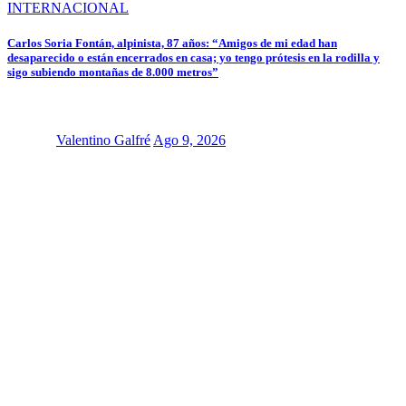
INTERNACIONAL
Carlos Soria Fontán, alpinista, 87 años: “Amigos de mi edad han
desaparecido o están encerrados en casa; yo tengo prótesis en la rodilla y
sigo subiendo montañas de 8.000 metros”
Valentino Galfré
Ago 9, 2026