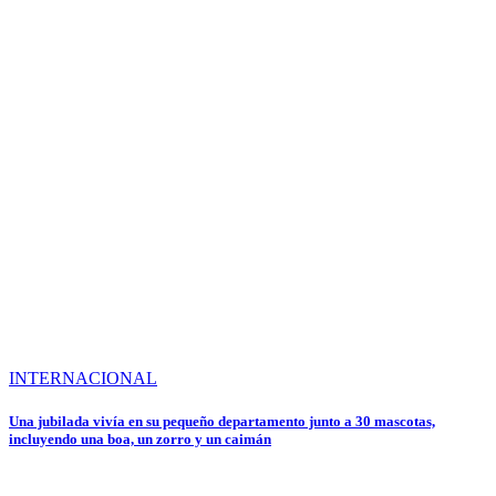
INTERNACIONAL
Una jubilada vivía en su pequeño departamento junto a 30 mascotas,
incluyendo una boa, un zorro y un caimán