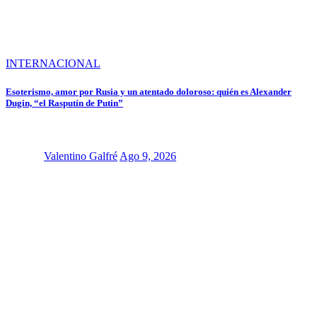
INTERNACIONAL
Esoterismo, amor por Rusia y un atentado doloroso: quién es Alexander
Dugin, “el Rasputín de Putin”
Valentino Galfré
Ago 9, 2026