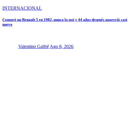
INTERNACIONAL
Compró un Renault 5 en 1982, nunca lo usó y 44 años después apareció casi
nuevo
Valentino Galfré
Ago 8, 2026