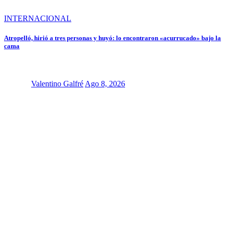
INTERNACIONAL
Atropelló, hirió a tres personas y huyó: lo encontraron «acurrucado» bajo la
cama
Valentino Galfré
Ago 8, 2026