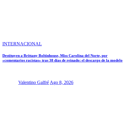
INTERNACIONAL
Destituyen a Brittany Boltinhouse, Miss Carolina del Norte, por
«comentarios racistas» tras 38 días de reinado: el descargo de la modelo
Valentino Galfré
Ago 8, 2026