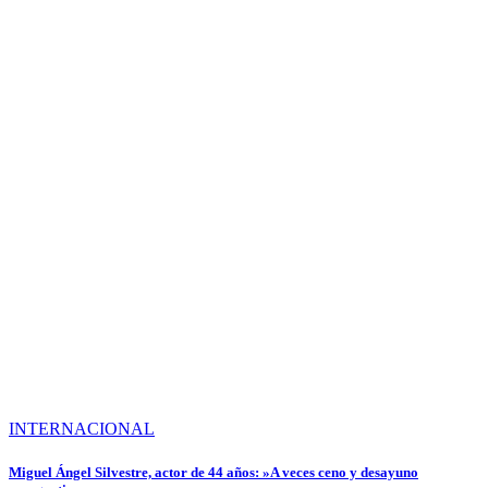
INTERNACIONAL
Miguel Ángel Silvestre, actor de 44 años: »A veces ceno y desayuno