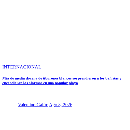
INTERNACIONAL
Más de media docena de tiburones blancos sorprendieron a los bañistas y
encendieron las alarmas en una popular playa
Valentino Galfré
Ago 8, 2026