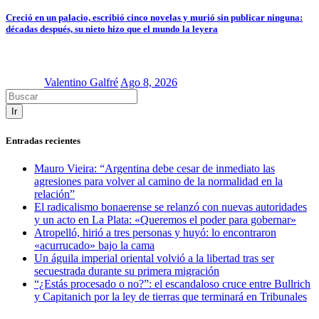
Creció en un palacio, escribió cinco novelas y murió sin publicar ninguna:
décadas después, su nieto hizo que el mundo la leyera
Valentino Galfré
Ago 8, 2026
Ir
Entradas recientes
Mauro Vieira: “Argentina debe cesar de inmediato las
agresiones para volver al camino de la normalidad en la
relación”
El radicalismo bonaerense se relanzó con nuevas autoridades
y un acto en La Plata: «Queremos el poder para gobernar»
Atropelló, hirió a tres personas y huyó: lo encontraron
«acurrucado» bajo la cama
Un águila imperial oriental volvió a la libertad tras ser
secuestrada durante su primera migración
“¿Estás procesado o no?”: el escandaloso cruce entre Bullrich
y Capitanich por la ley de tierras que terminará en Tribunales