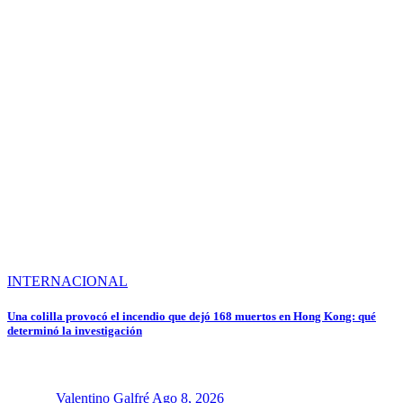
INTERNACIONAL
Una colilla provocó el incendio que dejó 168 muertos en Hong Kong: qué
determinó la investigación
Valentino Galfré
Ago 8, 2026