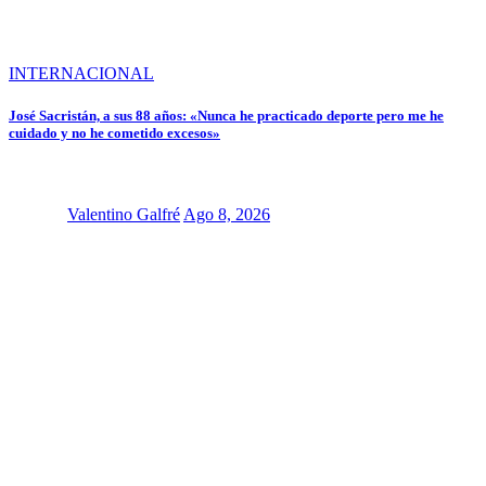
INTERNACIONAL
José Sacristán, a sus 88 años: «Nunca he practicado deporte pero me he
cuidado y no he cometido excesos»
Valentino Galfré
Ago 8, 2026