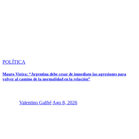
POLÍTICA
Mauro Vieira: “Argentina debe cesar de inmediato las agresiones para
volver al camino de la normalidad en la relación”
Valentino Galfré
Ago 8, 2026