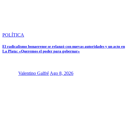
POLÍTICA
El radicalismo bonaerense se relanzó con nuevas autoridades y un acto en
La Plata: «Queremos el poder para gobernar»
Valentino Galfré
Ago 8, 2026