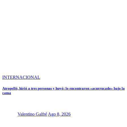
INTERNACIONAL
Atropelló, hirió a tres personas y huyó: lo encontraron «acurrucado» bajo la
cama
Valentino Galfré
Ago 8, 2026