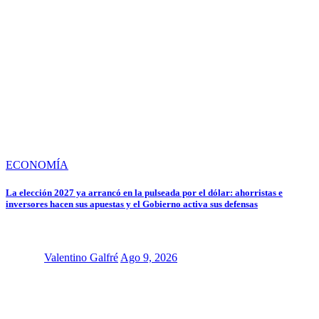
ECONOMÍA
La elección 2027 ya arrancó en la pulseada por el dólar: ahorristas e
inversores hacen sus apuestas y el Gobierno activa sus defensas
Valentino Galfré
Ago 9, 2026