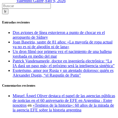
Valentino Galfré
Ago 9, 2026
Ir
Entradas recientes
Dos aviones de línea estuvieron a punto de chocar en el
aeropuerto de Sídney
Joan Baseiria, sastre de 81 años: «La mayoría de ropa actual
ya no es ni de algodón ni de lana»
Un dron filmó por primera vez el nacimiento de una ballena
jorobada en medio del mar
Patrick Vandenameele, doctor en ingeniería electrónica: “La
IA dará un paso más; el próximo será la inteligencia sintética”
Esoterismo, amor por Rusia y un atentado doloroso: quién es
Alexander Dugin, “el Rasputín de Putin”
Comentarios recientes
Miguel Ángel Oliver destaca el papel de las agencias públicas
de noticias en el 60 aniversario de EFE en Argentina - Entre
nosotros
en
«Testigos de la historia»: 60 años de la mirada de
la agencia EFE sobre la historia argentina