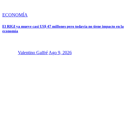
ECONOMÍA
El RIGI ya mueve casi US$ 47 millones pero todavía no tiene impacto en la
economía
Valentino Galfré
Ago 9, 2026