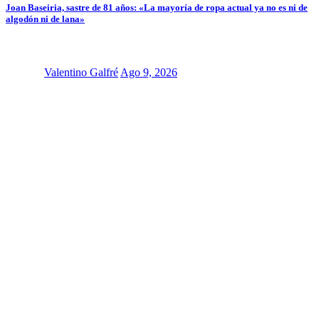
Joan Baseiria, sastre de 81 años: «La mayoría de ropa actual ya no es ni de
algodón ni de lana»
Valentino Galfré
Ago 9, 2026