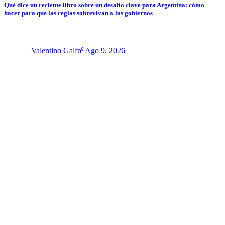
Qué dice un reciente libro sobre un desafío clave para Argentina: cómo
hacer para que las reglas sobrevivan a los gobiernos
Valentino Galfré
Ago 9, 2026