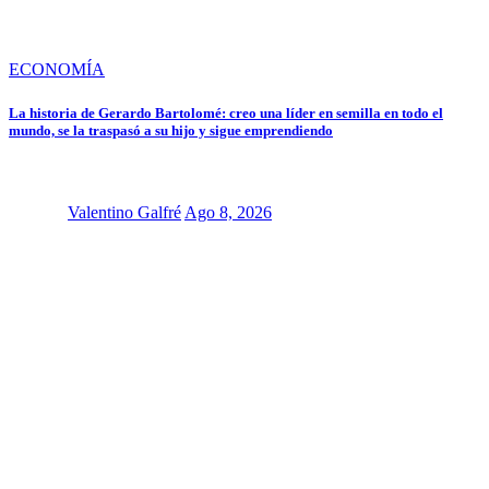
ECONOMÍA
La historia de Gerardo Bartolomé: creo una líder en semilla en todo el
mundo, se la traspasó a su hijo y sigue emprendiendo
Valentino Galfré
Ago 8, 2026