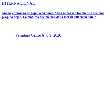
INTERNACIONAL
Nacho, camarero de España en Suiza: “Los suizos son los clientes que más
propina dejan. Lo máximo que me han dado fueron 400 en un hotel”
Valentino Galfré
Ago 9, 2026