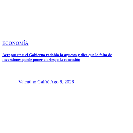
ECONOMÍA
Aeropuertos: el Gobierno redobla la apuesta y dice que la falta de
inversiones puede poner en riesgo la concesión
Valentino Galfré
Ago 8, 2026