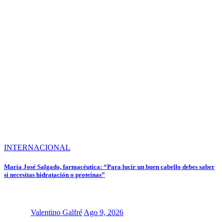
INTERNACIONAL
María José Salgado, farmacéutica: “Para lucir un buen cabello debes saber
si necesitas hidratación o proteínas”
Valentino Galfré
Ago 9, 2026