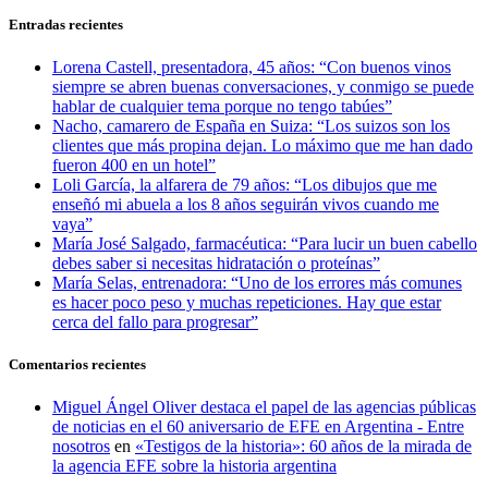
Entradas recientes
Lorena Castell, presentadora, 45 años: “Con buenos vinos
siempre se abren buenas conversaciones, y conmigo se puede
hablar de cualquier tema porque no tengo tabúes”
Nacho, camarero de España en Suiza: “Los suizos son los
clientes que más propina dejan. Lo máximo que me han dado
fueron 400 en un hotel”
Loli García, la alfarera de 79 años: “Los dibujos que me
enseñó mi abuela a los 8 años seguirán vivos cuando me
vaya”
María José Salgado, farmacéutica: “Para lucir un buen cabello
debes saber si necesitas hidratación o proteínas”
María Selas, entrenadora: “Uno de los errores más comunes
es hacer poco peso y muchas repeticiones. Hay que estar
cerca del fallo para progresar”
Comentarios recientes
Miguel Ángel Oliver destaca el papel de las agencias públicas
de noticias en el 60 aniversario de EFE en Argentina - Entre
nosotros
en
«Testigos de la historia»: 60 años de la mirada de
la agencia EFE sobre la historia argentina