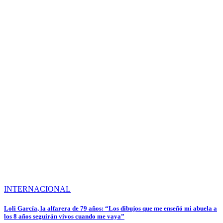
INTERNACIONAL
Loli García, la alfarera de 79 años: “Los dibujos que me enseñó mi abuela a
los 8 años seguirán vivos cuando me vaya”