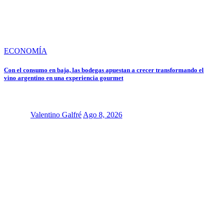
ECONOMÍA
Con el consumo en baja, las bodegas apuestan a crecer transformando el
vino argentino en una experiencia gourmet
Valentino Galfré
Ago 8, 2026