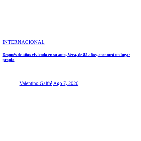
INTERNACIONAL
Después de años viviendo en su auto, Vera, de 85 años, encontró un lugar
propio
Valentino Galfré
Ago 7, 2026