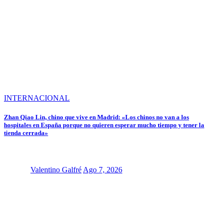
INTERNACIONAL
Zhan Qiao Lin, chino que vive en Madrid: «Los chinos no van a los
hospitales en España porque no quieren esperar mucho tiempo y tener la
tienda cerrada»
Valentino Galfré
Ago 7, 2026