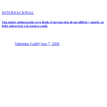
INTERNACIONAL
Una mujer embarazada cayó desde el noveno piso de un edificio y murió: su
bebé sobrevivió a la trágica caída
Valentino Galfré
Ago 7, 2026