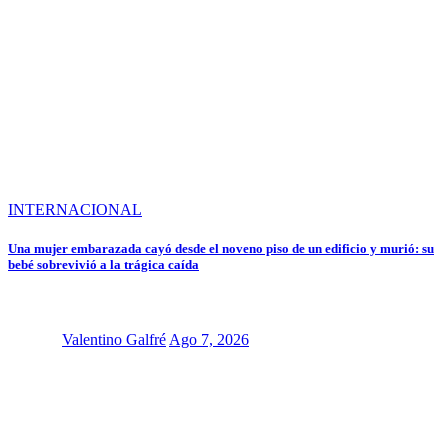
INTERNACIONAL
Una mujer embarazada cayó desde el noveno piso de un edificio y murió: su
bebé sobrevivió a la trágica caída
Valentino Galfré
Ago 7, 2026