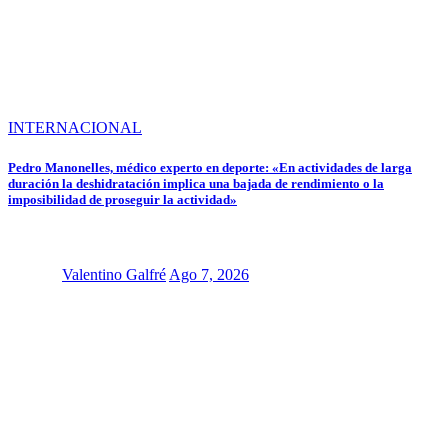
INTERNACIONAL
Pedro Manonelles, médico experto en deporte: «En actividades de larga
duración la deshidratación implica una bajada de rendimiento o la
imposibilidad de proseguir la actividad»
Valentino Galfré
Ago 7, 2026