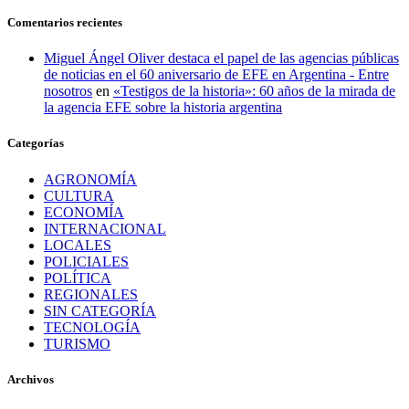
Comentarios recientes
Miguel Ángel Oliver destaca el papel de las agencias públicas
de noticias en el 60 aniversario de EFE en Argentina - Entre
nosotros
en
«Testigos de la historia»: 60 años de la mirada de
la agencia EFE sobre la historia argentina
Categorías
AGRONOMÍA
CULTURA
ECONOMÍA
INTERNACIONAL
LOCALES
POLICIALES
POLÍTICA
REGIONALES
SIN CATEGORÍA
TECNOLOGÍA
TURISMO
Archivos