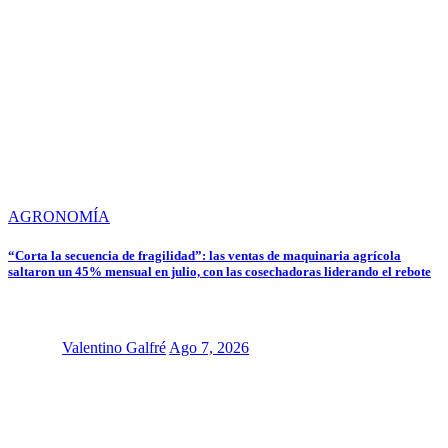
AGRONOMÍA
“Corta la secuencia de fragilidad”: las ventas de maquinaria agrícola
saltaron un 45% mensual en julio, con las cosechadoras liderando el rebote
Valentino Galfré
Ago 7, 2026