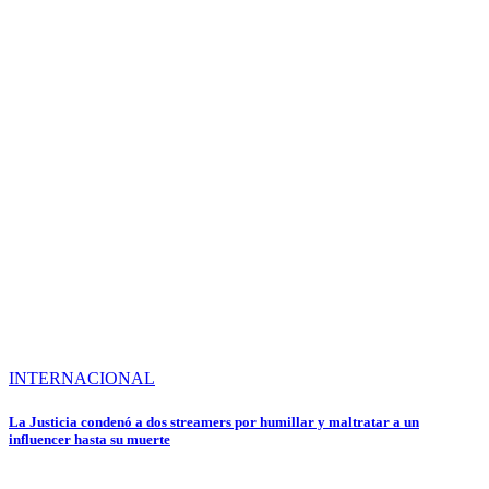
INTERNACIONAL
La Justicia condenó a dos streamers por humillar y maltratar a un
influencer hasta su muerte