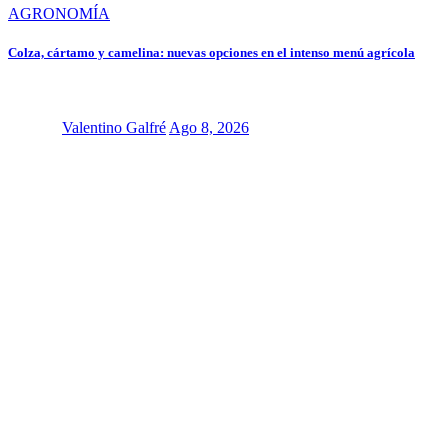
AGRONOMÍA
Colza, cártamo y camelina: nuevas opciones en el intenso menú agrícola
Valentino Galfré
Ago 8, 2026