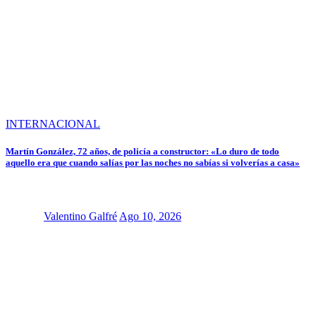
INTERNACIONAL
Martín González, 72 años, de policía a constructor: «Lo duro de todo
aquello era que cuando salías por las noches no sabías si volverías a casa»
Valentino Galfré
Ago 10, 2026