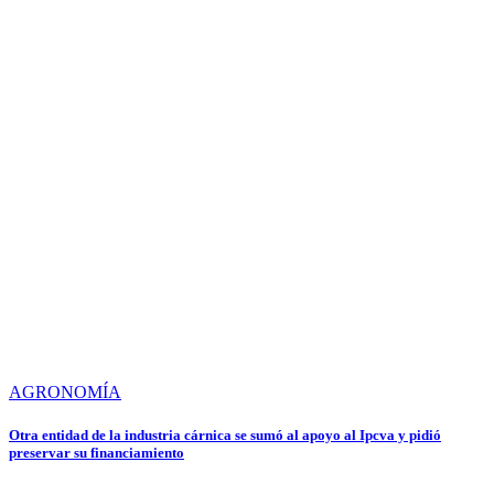
AGRONOMÍA
Otra entidad de la industria cárnica se sumó al apoyo al Ipcva y pidió
preservar su financiamiento