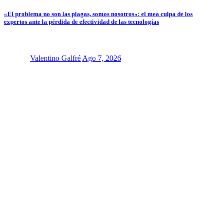
«El problema no son las plagas, somos nosotros»: el mea culpa de los
expertos ante la pérdida de efectividad de las tecnologías
Valentino Galfré
Ago 7, 2026