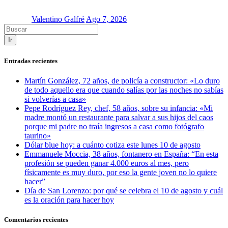
Valentino Galfré
Ago 7, 2026
Ir
Entradas recientes
Martín González, 72 años, de policía a constructor: «Lo duro
de todo aquello era que cuando salías por las noches no sabías
si volverías a casa»
Pepe Rodríguez Rey, chef, 58 años, sobre su infancia: «Mi
madre montó un restaurante para salvar a sus hijos del caos
porque mi padre no traía ingresos a casa como fotógrafo
taurino»
Dólar blue hoy: a cuánto cotiza este lunes 10 de agosto
Emmanuele Moccia, 38 años, fontanero en España: “En esta
profesión se pueden ganar 4.000 euros al mes, pero
físicamente es muy duro, por eso la gente joven no lo quiere
hacer”
Día de San Lorenzo: por qué se celebra el 10 de agosto y cuál
es la oración para hacer hoy
Comentarios recientes