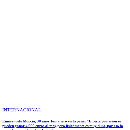
INTERNACIONAL
Emmanuele Moccia, 38 años, fontanero en España: “En esta profesión se
pueden ganar 4.000 euros al mes, pero físicamente es muy duro, por eso la