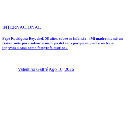
INTERNACIONAL
Pepe Rodríguez Rey, chef, 58 años, sobre su infancia: «Mi madre montó un
restaurante para salvar a sus hijos del caos porque mi padre no traía
ingresos a casa como fotógrafo taurino»
Valentino Galfré
Ago 10, 2026