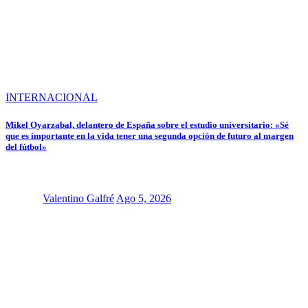
INTERNACIONAL
Mikel Oyarzabal, delantero de España sobre el estudio universitario: «Sé
que es importante en la vida tener una segunda opción de futuro al margen
del fútbol»
Valentino Galfré
Ago 5, 2026