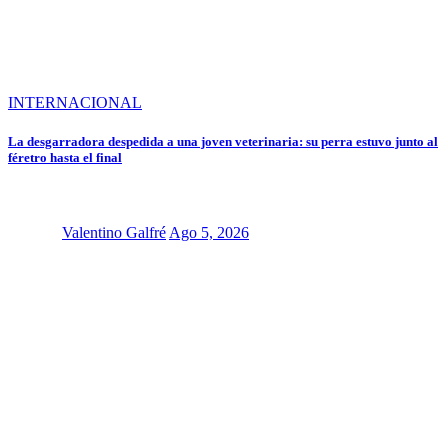
INTERNACIONAL
La desgarradora despedida a una joven veterinaria: su perra estuvo junto al
féretro hasta el final
Valentino Galfré
Ago 5, 2026