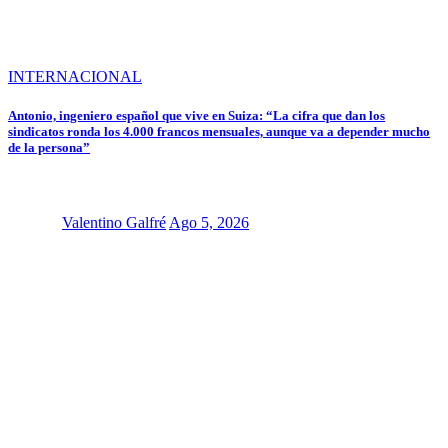
INTERNACIONAL
Antonio, ingeniero español que vive en Suiza: “La cifra que dan los
sindicatos ronda los 4.000 francos mensuales, aunque va a depender mucho
de la persona”
Valentino Galfré
Ago 5, 2026