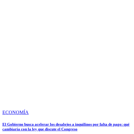
ECONOMÍA
El Gobierno busca acelerar los desalojos a inquilinos por falta de pago: qué
cambiaría con la ley que discute el Congreso