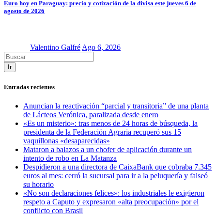
Euro hoy en Paraguay: precio y cotización de la divisa este jueves 6 de
agosto de 2026
Valentino Galfré
Ago 6, 2026
Ir
Entradas recientes
Anuncian la reactivación “parcial y transitoria” de una planta
de Lácteos Verónica, paralizada desde enero
«Es un misterio»: tras menos de 24 horas de búsqueda, la
presidenta de la Federación Agraria recuperó sus 15
vaquillonas «desaparecidas»
Mataron a balazos a un chofer de aplicación durante un
intento de robo en La Matanza
Despidieron a una directora de CaixaBank que cobraba 7.345
euros al mes: cerró la sucursal para ir a la peluquería y falseó
su horario
«No son declaraciones felices»: los industriales le exigieron
respeto a Caputo y expresaron «alta preocupación» por el
conflicto con Brasil