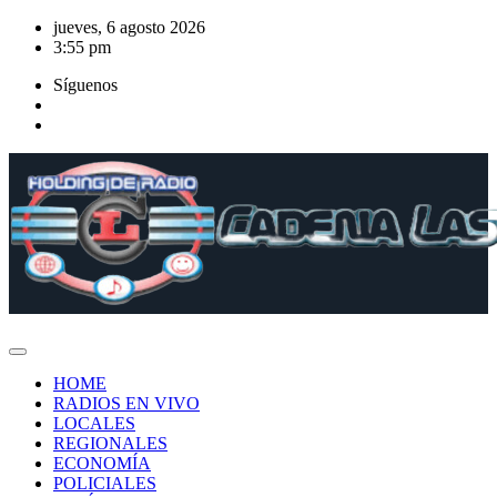
Saltar
jueves, 6 agosto 2026
al
3:55 pm
contenido
Síguenos
HOME
RADIOS EN VIVO
LOCALES
REGIONALES
ECONOMÍA
POLICIALES