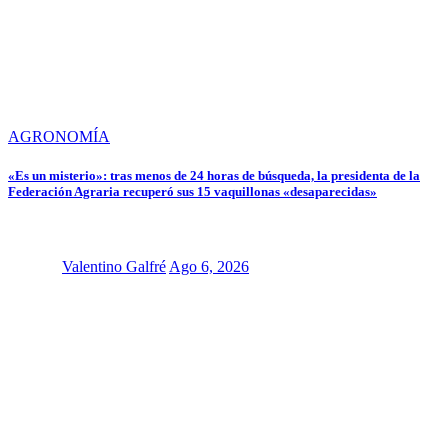
AGRONOMÍA
«Es un misterio»: tras menos de 24 horas de búsqueda, la presidenta de la
Federación Agraria recuperó sus 15 vaquillonas «desaparecidas»
Valentino Galfré
Ago 6, 2026