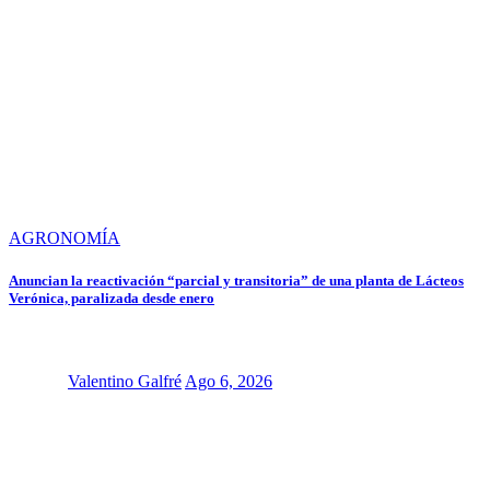
AGRONOMÍA
Anuncian la reactivación “parcial y transitoria” de una planta de Lácteos
Verónica, paralizada desde enero
Valentino Galfré
Ago 6, 2026