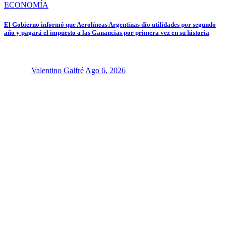
ECONOMÍA
El Gobierno informó que Aerolíneas Argentinas dio utilidades por segundo
año y pagará el impuesto a las Ganancias por primera vez en su historia
Valentino Galfré
Ago 6, 2026