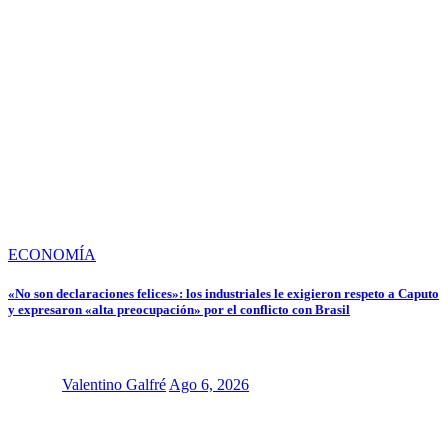
ECONOMÍA
«No son declaraciones felices»: los industriales le exigieron respeto a Caputo
y expresaron «alta preocupación» por el conflicto con Brasil
Valentino Galfré
Ago 6, 2026