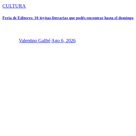
CULTURA
Feria de Editores: 16 joyitas literarias que podés encontrar hasta el domingo
Valentino Galfré
Ago 6, 2026