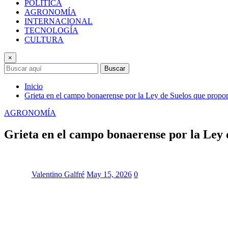
POLÍTICA
AGRONOMÍA
INTERNACIONAL
TECNOLOGÍA
CULTURA
×
Buscar
Inicio
Grieta en el campo bonaerense por la Ley de Suelos que propo
AGRONOMÍA
Grieta en el campo bonaerense por la Ley 
Valentino Galfré
May 15, 2026
0