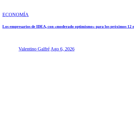
ECONOMÍA
Los empresarios de IDEA, con «moderado optimismo» para los próximos 12 
Valentino Galfré
Ago 6, 2026