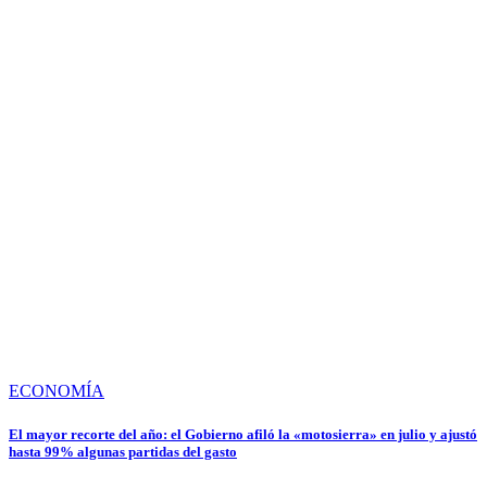
ECONOMÍA
El mayor recorte del año: el Gobierno afiló la «motosierra» en julio y ajustó
hasta 99% algunas partidas del gasto