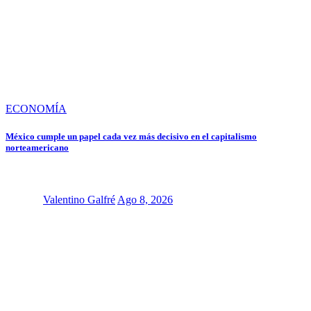
ECONOMÍA
México cumple un papel cada vez más decisivo en el capitalismo
norteamericano
Valentino Galfré
Ago 8, 2026