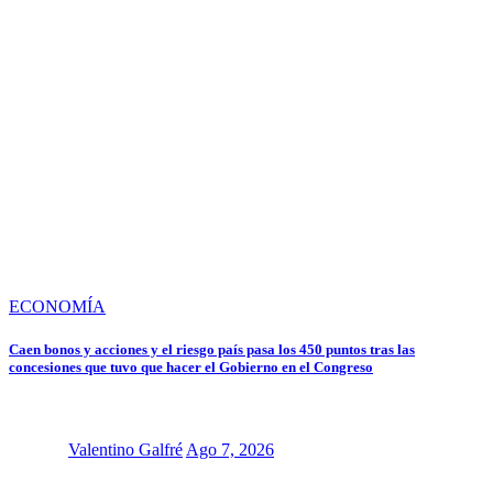
ECONOMÍA
Caen bonos y acciones y el riesgo país pasa los 450 puntos tras las
concesiones que tuvo que hacer el Gobierno en el Congreso
Valentino Galfré
Ago 7, 2026