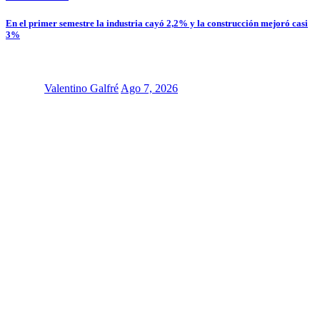
En el primer semestre la industria cayó 2,2% y la construcción mejoró casi
3%
Valentino Galfré
Ago 7, 2026