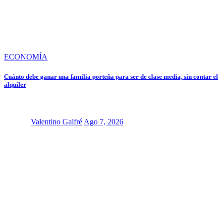
ECONOMÍA
Cuánto debe ganar una familia porteña para ser de clase media, sin contar el
alquiler
Valentino Galfré
Ago 7, 2026