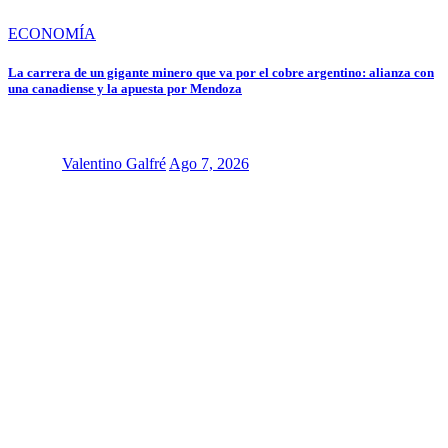
ECONOMÍA
La carrera de un gigante minero que va por el cobre argentino: alianza con
una canadiense y la apuesta por Mendoza
Valentino Galfré
Ago 7, 2026