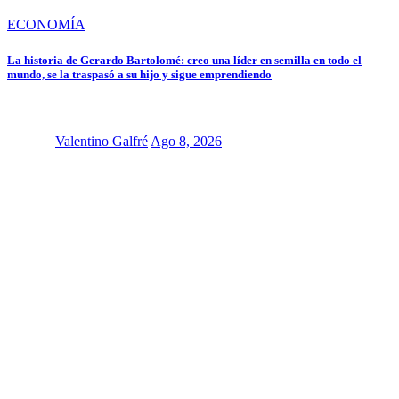
ECONOMÍA
La historia de Gerardo Bartolomé: creo una líder en semilla en todo el
mundo, se la traspasó a su hijo y sigue emprendiendo
Valentino Galfré
Ago 8, 2026