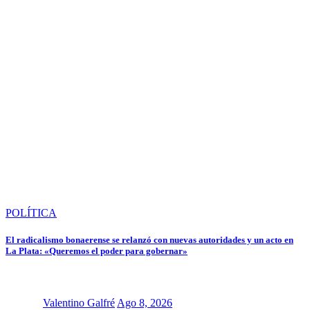
POLÍTICA
El radicalismo bonaerense se relanzó con nuevas autoridades y un acto en
La Plata: «Queremos el poder para gobernar»
Valentino Galfré
Ago 8, 2026