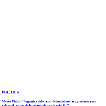
POLÍTICA
Mauro Vieira: “Argentina debe cesar de inmediato las agresiones para
volver al camino de la normalidad en la relación”