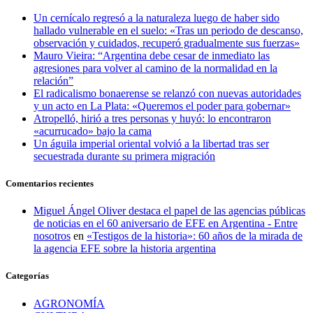
Un cernícalo regresó a la naturaleza luego de haber sido
hallado vulnerable en el suelo: «Tras un periodo de descanso,
observación y cuidados, recuperó gradualmente sus fuerzas»
Mauro Vieira: “Argentina debe cesar de inmediato las
agresiones para volver al camino de la normalidad en la
relación”
El radicalismo bonaerense se relanzó con nuevas autoridades
y un acto en La Plata: «Queremos el poder para gobernar»
Atropelló, hirió a tres personas y huyó: lo encontraron
«acurrucado» bajo la cama
Un águila imperial oriental volvió a la libertad tras ser
secuestrada durante su primera migración
Comentarios recientes
Miguel Ángel Oliver destaca el papel de las agencias públicas
de noticias en el 60 aniversario de EFE en Argentina - Entre
nosotros
en
«Testigos de la historia»: 60 años de la mirada de
la agencia EFE sobre la historia argentina
Categorías
AGRONOMÍA