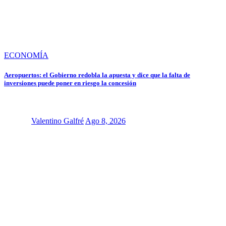
ECONOMÍA
Aeropuertos: el Gobierno redobla la apuesta y dice que la falta de
inversiones puede poner en riesgo la concesión
Valentino Galfré
Ago 8, 2026