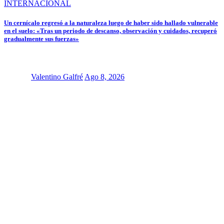
INTERNACIONAL
Un cernícalo regresó a la naturaleza luego de haber sido hallado vulnerable
en el suelo: «Tras un periodo de descanso, observación y cuidados, recuperó
gradualmente sus fuerzas»
Valentino Galfré
Ago 8, 2026