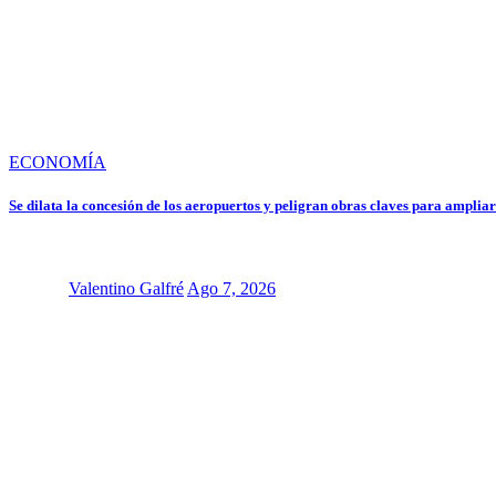
ECONOMÍA
Se dilata la concesión de los aeropuertos y peligran obras claves para amplia
Valentino Galfré
Ago 7, 2026