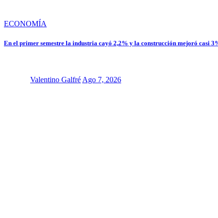
ECONOMÍA
En el primer semestre la industria cayó 2,2% y la construcción mejoró casi 
Valentino Galfré
Ago 7, 2026