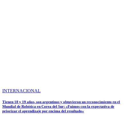
INTERNACIONAL
Tienen 18 y 19 años, son argentinos y obtuvieron un reconocimiento en el
Mundial de Robótica en Corea del Sur: «Fuimos con la expectativa de
priorizar el aprendizaje por encima del resultado»