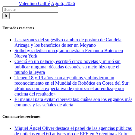
Valentino Galfré
Ago 6, 2026
Ir
Entradas recientes
Las razones del sugestivo cambio de postura de Candela
Arizaga y los beneficios de ser un Moyano
Sotheby’s dedica una gran muestra a Fernando Botero en
Nueva York
Creció en un palacio, escribió cinco novelas y murió sin
publicar ninguna: décadas después, su nieto hizo que el
mundo la leyera
Tienen 18 y 19 años, son argentinos y obtuvieron un
reconocimiento en el Mundial de Robótica en Corea del Sur:
«Fuimos con la expectativa de priorizar el aprendizaje por
encima del resultado»
El manual para evitar ciberestafas: cuáles son los engaños más
comunes y las señales de alerta
Comentarios recientes
Miguel Ángel Oliver destaca el papel de las agencias públicas
de noticias en el 60 aniversario de EFE en Argentina - Entre