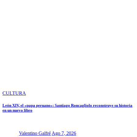
CULTURA
León XIV, el «papa peruano»: Santiago Roncagliolo reconstruye su historia
en un nuevo libro
Valentino Galfré
Ago 7, 2026