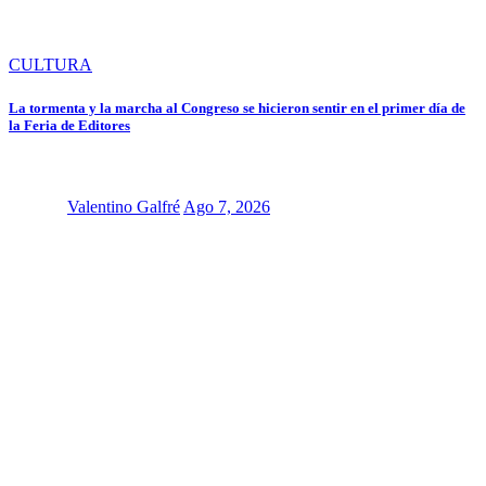
CULTURA
La tormenta y la marcha al Congreso se hicieron sentir en el primer día de
la Feria de Editores
Valentino Galfré
Ago 7, 2026