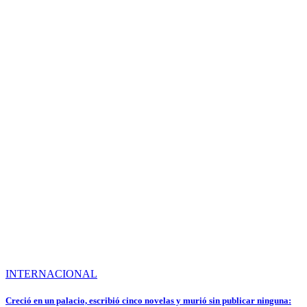
INTERNACIONAL
Creció en un palacio, escribió cinco novelas y murió sin publicar ninguna: