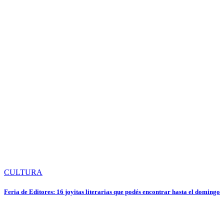
CULTURA
Feria de Editores: 16 joyitas literarias que podés encontrar hasta el domingo