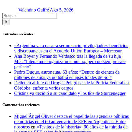
Valentino Galfré
Ago 5, 2026
Ir
Entradas recientes
«Argentina va a pasar a ser un socio privilegiado»: beneficios
y discrepancias en el Acuerdo Unión Europea – Mercosur
Ana Boyer y Fernando Verdasco tras la llegada de su hija
Mía: “Intentamos organizarnos mucho, pero no siempre sale
perfecto”
Pedro Duque, astronauta, 63 años: “Dentro de cientos de
millones de años ya no habrá eclipses totales de Sol”
Detienen al Jefe de Drogas Peligrosas de la Policía Federal en
Córdoba: enfrenta varios cargos
Cristina ya decidió a su candidato y los líos de Sturzenegger
Comentarios recientes
Miguel Ángel Oliver destaca el papel de las agencias públicas
de noticias en el 60 aniversario de EFE en Argentina - Entre
nosotros
en
«Testigos de la historia»: 60 años de la mirada de