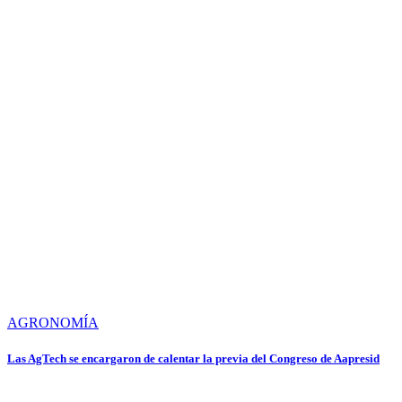
AGRONOMÍA
Las AgTech se encargaron de calentar la previa del Congreso de Aapresid