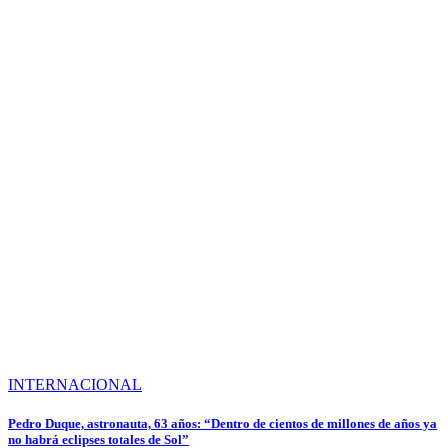
INTERNACIONAL
Pedro Duque, astronauta, 63 años: “Dentro de cientos de millones de años ya
no habrá eclipses totales de Sol”