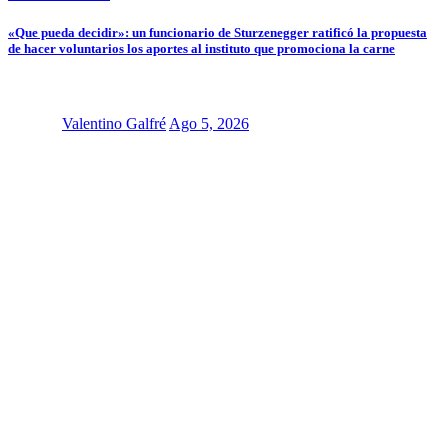
«Que pueda decidir»: un funcionario de Sturzenegger ratificó la propuesta
de hacer voluntarios los aportes al instituto que promociona la carne
Valentino Galfré
Ago 5, 2026