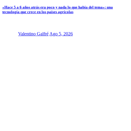
«Hace 5 a 6 años atrás era poco y nada lo que había del tema»: una
tecnología que crece en los países agrícolas
Valentino Galfré
Ago 5, 2026