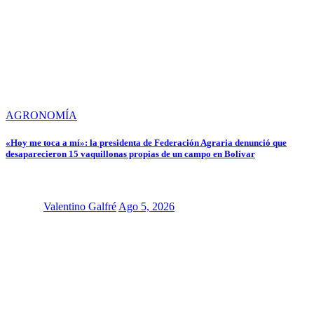
AGRONOMÍA
«Hoy me toca a mí»: la presidenta de Federación Agraria denunció que
desaparecieron 15 vaquillonas propias de un campo en Bolívar
Valentino Galfré
Ago 5, 2026