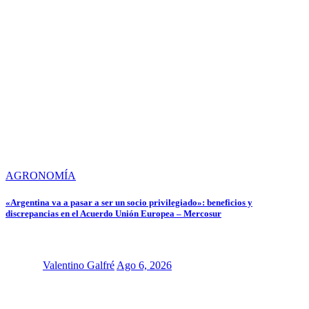
AGRONOMÍA
«Argentina va a pasar a ser un socio privilegiado»: beneficios y
discrepancias en el Acuerdo Unión Europea – Mercosur
Valentino Galfré
Ago 6, 2026