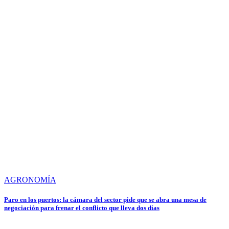
AGRONOMÍA
Paro en los puertos: la cámara del sector pide que se abra una mesa de
negociación para frenar el conflicto que lleva dos días