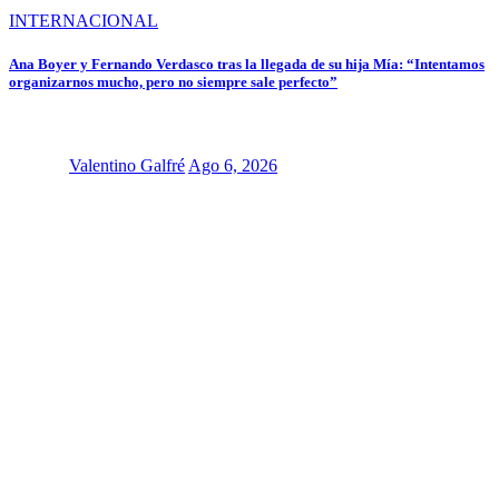
INTERNACIONAL
Ana Boyer y Fernando Verdasco tras la llegada de su hija Mía: “Intentamos
organizarnos mucho, pero no siempre sale perfecto”
Valentino Galfré
Ago 6, 2026