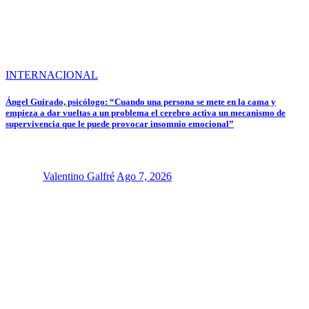
INTERNACIONAL
Ángel Guirado, psicólogo: “Cuando una persona se mete en la cama y
empieza a dar vueltas a un problema el cerebro activa un mecanismo de
supervivencia que le puede provocar insomnio emocional”
Valentino Galfré
Ago 7, 2026