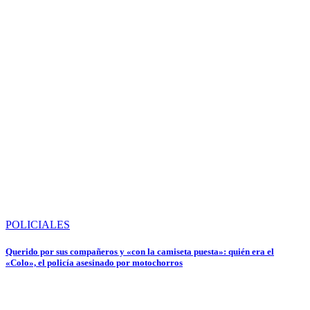
POLICIALES
Querido por sus compañeros y «con la camiseta puesta»: quién era el
«Colo», el policía asesinado por motochorros