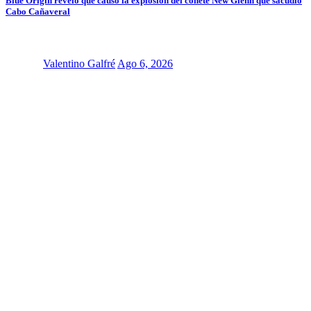
Blue Origin reveló qué causó la explosión del cohete New Glenn que sacudió
Cabo Cañaveral
Valentino Galfré
Ago 6, 2026