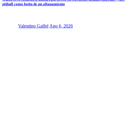
pitbull como botín de un allanamiento
Valentino Galfré
Ago 6, 2026