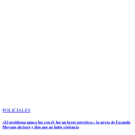
POLICIALES
«El problema nunca fue con él, fue un brote psicótico»: la novia de Facundo
Moyano declaró y dijo que no hubo violencia