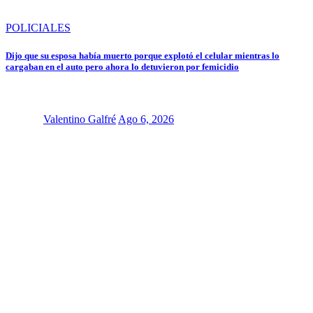
POLICIALES
Dijo que su esposa había muerto porque explotó el celular mientras lo
cargaban en el auto pero ahora lo detuvieron por femicidio
Valentino Galfré
Ago 6, 2026