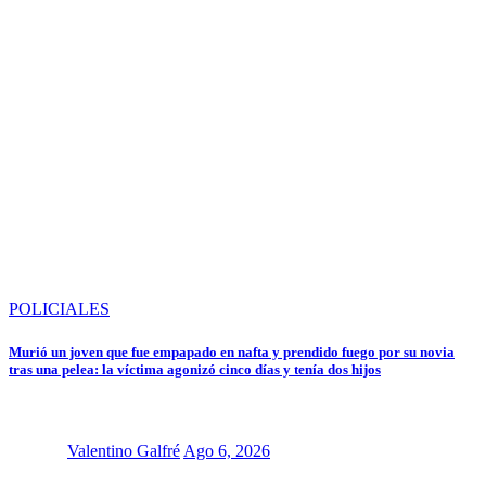
POLICIALES
Murió un joven que fue empapado en nafta y prendido fuego por su novia
tras una pelea: la víctima agonizó cinco días y tenía dos hijos
Valentino Galfré
Ago 6, 2026