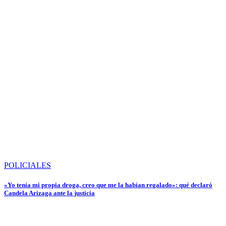
POLICIALES
«Yo tenía mi propia droga, creo que me la habían regalado»: qué declaró
Candela Arizaga ante la justicia