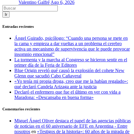
Valentino Galfré
Ago 6, 2026
Ir
Entradas recientes
Ángel Guirado, psicólogo: “Cuando una persona se mete en
la cama y empieza a dar vueltas a un problema el cerebro
activa un mecanismo de supervivencia que le puede provocar
insomnio emocional”
La tormenta y la marcha al Congreso se hicieron sentir en el
primer día de la Feria de Editores
Blue Origin reveló qué causó la explosión del cohete New
Glenn que sacudió Cabo Cañaveral
«Yo tenía mi propia droga, creo que me la habían regalado»:
qué declaró Candela Arizaga ante la justicia
Declaró el enfermero que fue el último en ver con vida a
Maradona: «Descansaba en buena forma»
Comentarios recientes
Miguel Ángel Oliver destaca el papel de las agencias públicas
de noticias en el 60 aniversario de EFE en Argentina - Entre
nosotros
en
«Testigos de la historia»: 60 años de la mirada de