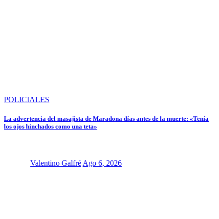
POLICIALES
La advertencia del masajista de Maradona días antes de la muerte: «Tenía
los ojos hinchados como una teta»
Valentino Galfré
Ago 6, 2026