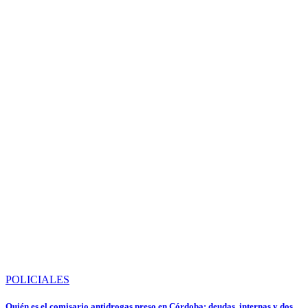
POLICIALES
Quién es el comisario antidrogas preso en Córdoba: deudas, internas y dos