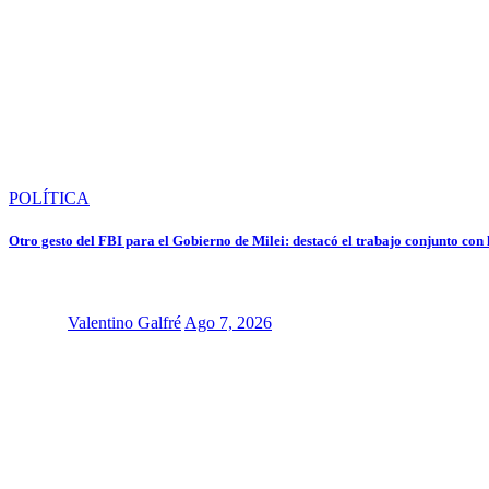
POLÍTICA
Otro gesto del FBI para el Gobierno de Milei: destacó el trabajo conjunto con
Valentino Galfré
Ago 7, 2026