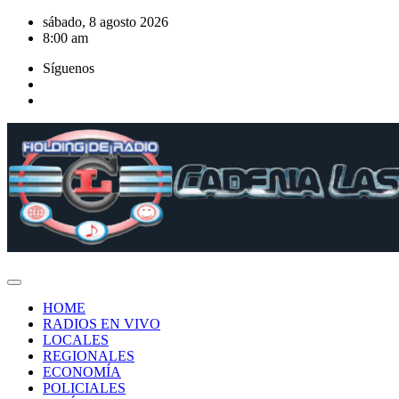
Saltar
sábado, 8 agosto 2026
al
8:00 am
contenido
Síguenos
HOME
RADIOS EN VIVO
LOCALES
REGIONALES
ECONOMÍA
POLICIALES