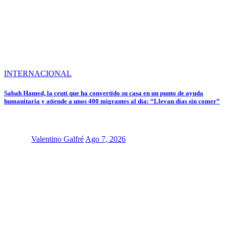
INTERNACIONAL
Sabah Hamed, la ceutí que ha convertido su casa en un punto de ayuda
humanitaria y atiende a unos 400 migrantes al día: “Llevan días sin comer”
Valentino Galfré
Ago 7, 2026