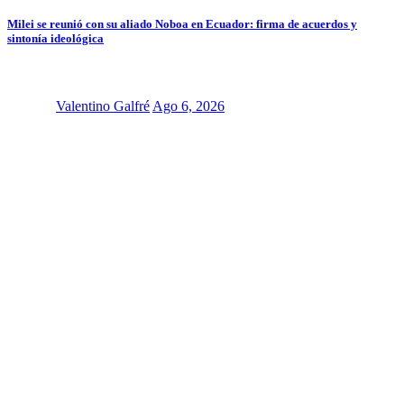
Milei se reunió con su aliado Noboa en Ecuador: firma de acuerdos y
sintonía ideológica
Valentino Galfré
Ago 6, 2026