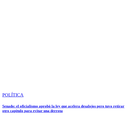
POLÍTICA
Senado: el oficialismo aprobó la ley que acelera desalojos pero tuvo retirar
otro capítulo para evitar una derrota