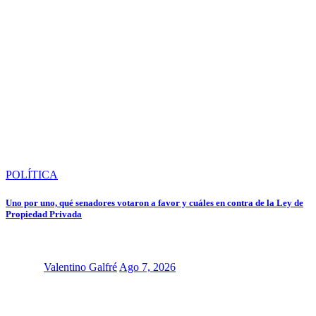
POLÍTICA
Uno por uno, qué senadores votaron a favor y cuáles en contra de la Ley de
Propiedad Privada
Valentino Galfré
Ago 7, 2026