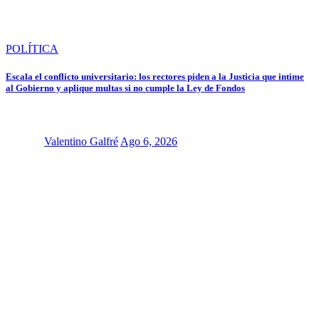
POLÍTICA
Escala el conflicto universitario: los rectores piden a la Justicia que intime
al Gobierno y aplique multas si no cumple la Ley de Fondos
Valentino Galfré
Ago 6, 2026