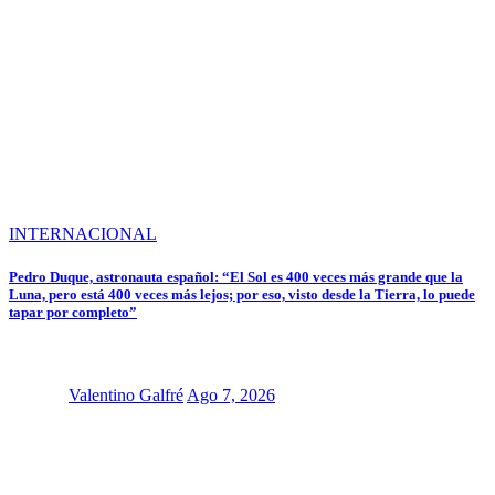
INTERNACIONAL
Pedro Duque, astronauta español: “El Sol es 400 veces más grande que la
Luna, pero está 400 veces más lejos; por eso, visto desde la Tierra, lo puede
tapar por completo”
Valentino Galfré
Ago 7, 2026