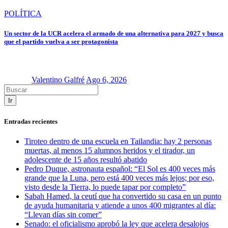
POLÍTICA
Un sector de la UCR acelera el armado de una alternativa para 2027 y busca
que el partido vuelva a ser protagonista
Valentino Galfré
Ago 6, 2026
Ir
Entradas recientes
Tiroteo dentro de una escuela en Tailandia: hay 2 personas
muertas, al menos 15 alumnos heridos y el tirador, un
adolescente de 15 años resultó abatido
Pedro Duque, astronauta español: “El Sol es 400 veces más
grande que la Luna, pero está 400 veces más lejos; por eso,
visto desde la Tierra, lo puede tapar por completo”
Sabah Hamed, la ceutí que ha convertido su casa en un punto
de ayuda humanitaria y atiende a unos 400 migrantes al día:
“Llevan días sin comer”
Senado: el oficialismo aprobó la ley que acelera desalojos