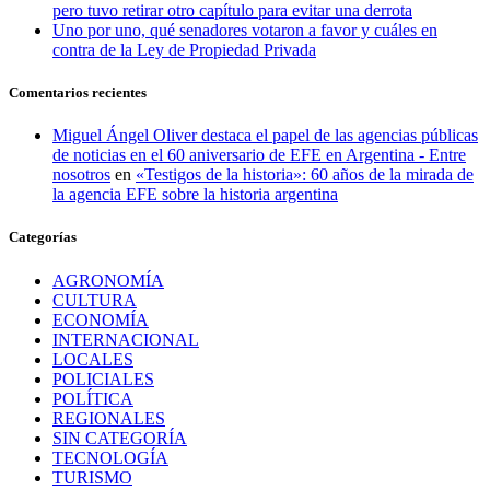
pero tuvo retirar otro capítulo para evitar una derrota
Uno por uno, qué senadores votaron a favor y cuáles en
contra de la Ley de Propiedad Privada
Comentarios recientes
Miguel Ángel Oliver destaca el papel de las agencias públicas
de noticias en el 60 aniversario de EFE en Argentina - Entre
nosotros
en
«Testigos de la historia»: 60 años de la mirada de
la agencia EFE sobre la historia argentina
Categorías
AGRONOMÍA
CULTURA
ECONOMÍA
INTERNACIONAL
LOCALES
POLICIALES
POLÍTICA
REGIONALES
SIN CATEGORÍA
TECNOLOGÍA
TURISMO