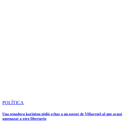
POLÍTICA
Una senadora karinista pidió echar a un asesor de Villarruel al que acusó
amenazar a otro libertario