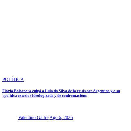
POLÍTICA
Flávio Bolsonaro culpó a Lula da Silva de la crisis con Argentina y a su
«política exterior ideologizada y de confrontación»
Valentino Galfré
Ago 6, 2026