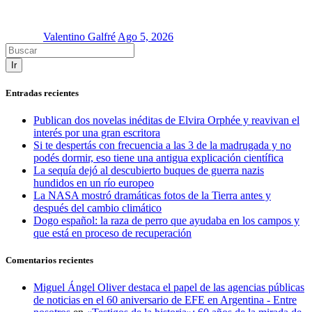
Valentino Galfré
Ago 5, 2026
Ir
Entradas recientes
Publican dos novelas inéditas de Elvira Orphée y reavivan el
interés por una gran escritora
Si te despertás con frecuencia a las 3 de la madrugada y no
podés dormir, eso tiene una antigua explicación científica
La sequía dejó al descubierto buques de guerra nazis
hundidos en un río europeo
La NASA mostró dramáticas fotos de la Tierra antes y
después del cambio climático
Dogo español: la raza de perro que ayudaba en los campos y
que está en proceso de recuperación
Comentarios recientes
Miguel Ángel Oliver destaca el papel de las agencias públicas
de noticias en el 60 aniversario de EFE en Argentina - Entre