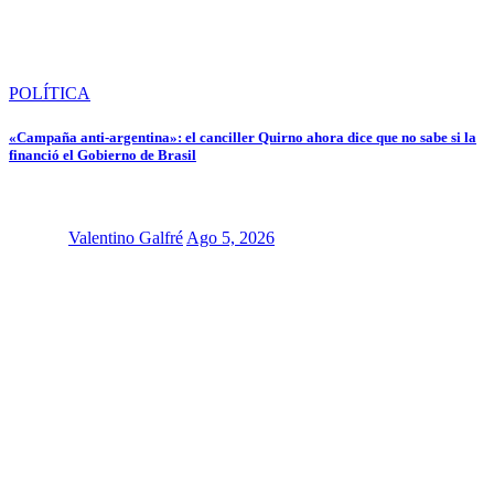
POLÍTICA
«Campaña anti-argentina»: el canciller Quirno ahora dice que no sabe si la
financió el Gobierno de Brasil
Valentino Galfré
Ago 5, 2026