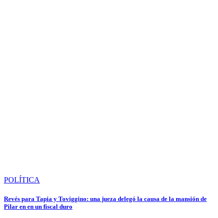
POLÍTICA
Revés para Tapia y Toviggino: una jueza delegó la causa de la mansión de
Pilar en en un fiscal duro