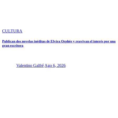
CULTURA
Publican dos novelas inéditas de Elvira Orphée y reavivan el interés por una
gran escritora
Valentino Galfré
Ago 6, 2026