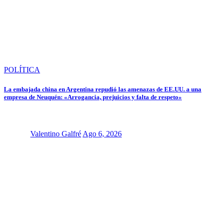
POLÍTICA
La embajada china en Argentina repudió las amenazas de EE.UU. a una
empresa de Neuquén: «Arrogancia, prejuicios y falta de respeto»
Valentino Galfré
Ago 6, 2026