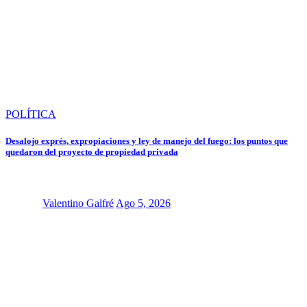
POLÍTICA
Desalojo exprés, expropiaciones y ley de manejo del fuego: los puntos que
quedaron del proyecto de propiedad privada
Valentino Galfré
Ago 5, 2026