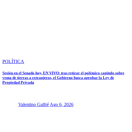
POLÍTICA
Sesión en el Senado hoy, EN VIVO: tras retirar el polémico capítulo sobre
venta de tierras a extranjeros, el Gobierno busca aprobar la Ley de
Propiedad Privada
Valentino Galfré
Ago 6, 2026