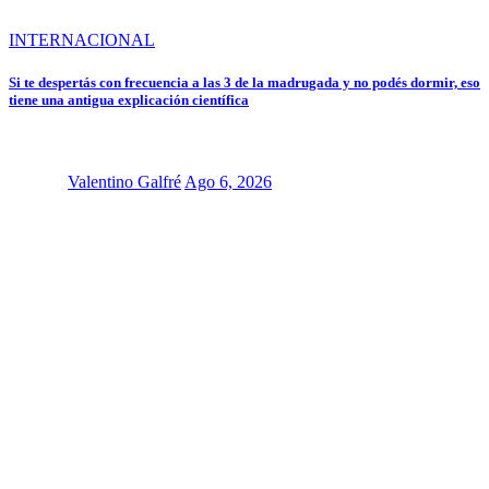
INTERNACIONAL
Si te despertás con frecuencia a las 3 de la madrugada y no podés dormir, eso
tiene una antigua explicación científica
Valentino Galfré
Ago 6, 2026