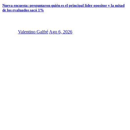
Nueva encuesta: preguntaron quién es el principal líder opositor y la mitad
de los evaluados sacó 1%
Valentino Galfré
Ago 6, 2026