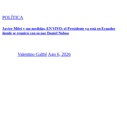
POLÍTICA
Javier Milei y sus medidas, EN VIVO: el Presidente ya está en Ecuador
donde se reunirá con su par Daniel Noboa
Valentino Galfré
Ago 6, 2026