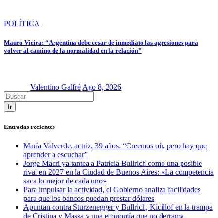
POLÍTICA
Mauro Vieira: “Argentina debe cesar de inmediato las agresiones para
volver al camino de la normalidad en la relación”
Valentino Galfré
Ago 8, 2026
Ir
Entradas recientes
María Valverde, actriz, 39 años: “Creemos oír, pero hay que
aprender a escuchar”
Jorge Macri ya tantea a Patricia Bullrich como una posible
rival en 2027 en la Ciudad de Buenos Aires: «La competencia
saca lo mejor de cada uno»
Para impulsar la actividad, el Gobierno analiza facilidades
para que los bancos puedan prestar dólares
Apuntan contra Sturzenegger y Bullrich, Kicillof en la trampa
de Cristina y Massa y una economía que no derrama