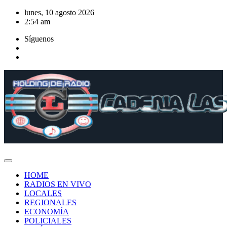
Saltar
lunes, 10 agosto 2026
al
2:54 am
contenido
Síguenos
HOME
RADIOS EN VIVO
LOCALES
REGIONALES
ECONOMÍA
POLICIALES