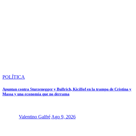
POLÍTICA
Apuntan contra Sturzenegger y Bullrich, Kicillof en la trampa de Cristina y
Massa y una economía que no derrama
Valentino Galfré
Ago 9, 2026