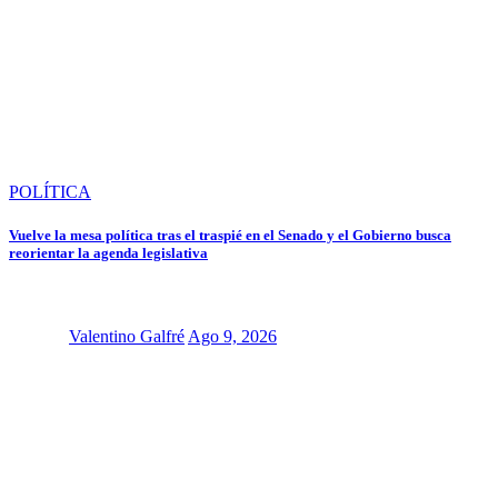
POLÍTICA
Vuelve la mesa política tras el traspié en el Senado y el Gobierno busca
reorientar la agenda legislativa
Valentino Galfré
Ago 9, 2026