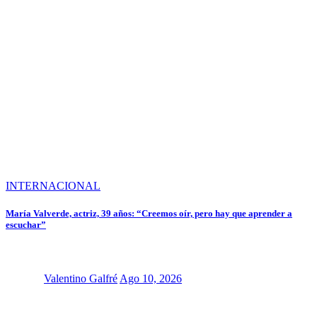
INTERNACIONAL
María Valverde, actriz, 39 años: “Creemos oír, pero hay que aprender a
escuchar”
Valentino Galfré
Ago 10, 2026