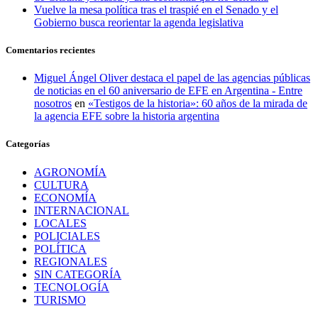
Vuelve la mesa política tras el traspié en el Senado y el
Gobierno busca reorientar la agenda legislativa
Comentarios recientes
Miguel Ángel Oliver destaca el papel de las agencias públicas
de noticias en el 60 aniversario de EFE en Argentina - Entre
nosotros
en
«Testigos de la historia»: 60 años de la mirada de
la agencia EFE sobre la historia argentina
Categorías
AGRONOMÍA
CULTURA
ECONOMÍA
INTERNACIONAL
LOCALES
POLICIALES
POLÍTICA
REGIONALES
SIN CATEGORÍA
TECNOLOGÍA
TURISMO