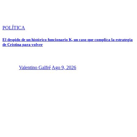
POLÍTICA
El despido de un histórico funcionario K, un caso que complica la estrategia
de Cristina para volver
Valentino Galfré
Ago 9, 2026