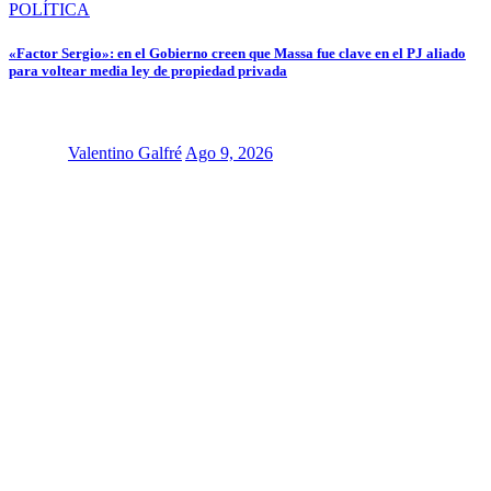
POLÍTICA
«Factor Sergio»: en el Gobierno creen que Massa fue clave en el PJ aliado
para voltear media ley de propiedad privada
Valentino Galfré
Ago 9, 2026