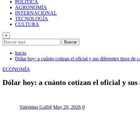
POLÍTICA
AGRONOMÍA
INTERNACIONAL
TECNOLOGÍA
CULTURA
×
Buscar
Inicio
Dólar hoy: a cuánto cotizan el oficial y sus diferentes tipos de
ECONOMÍA
Dólar hoy: a cuánto cotizan el oficial y su
Valentino Galfré
May 20, 2026
0