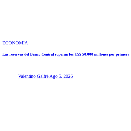
ECONOMÍA
Las reservas del Banco Central superan los US$ 50.000 millones por primera v
Valentino Galfré
Ago 5, 2026