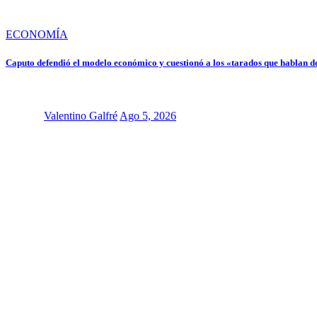
ECONOMÍA
Caputo defendió el modelo económico y cuestionó a los «tarados que hablan d
Valentino Galfré
Ago 5, 2026