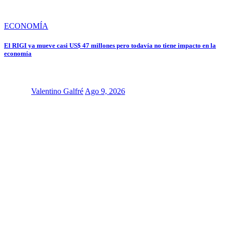
ECONOMÍA
El RIGI ya mueve casi US$ 47 millones pero todavía no tiene impacto en la
economía
Valentino Galfré
Ago 9, 2026