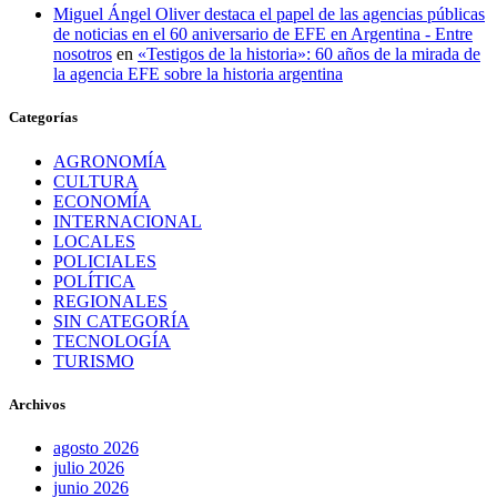
Miguel Ángel Oliver destaca el papel de las agencias públicas
de noticias en el 60 aniversario de EFE en Argentina - Entre
nosotros
en
«Testigos de la historia»: 60 años de la mirada de
la agencia EFE sobre la historia argentina
Categorías
AGRONOMÍA
CULTURA
ECONOMÍA
INTERNACIONAL
LOCALES
POLICIALES
POLÍTICA
REGIONALES
SIN CATEGORÍA
TECNOLOGÍA
TURISMO
Archivos
agosto 2026
julio 2026
junio 2026