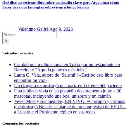
Qué dice un reciente libro sobre un desafío clave para Argentina: cómo
hacer para que las reglas sobrevivan a los gobiernos
Valentino Galfré
Ago 9, 2026
Ir
Entradas recientes
Cambió una multinacional en Tokio por un restaurante en
Barcelona: “Aquí la gente es más feliz”
Laura C. Vela, autora de ‘Seismil’: «Escribo este libro para
encontrar mi voz»
Un cirujano reconstruyó una nariz en la frente del paciente
Una jubilada vivía en su pequeño departamento junto a 30
mascotas, incluyendo una boa, un zorro y un caimán
Javier Milei y sus medidas, EN VIVO: «Corrupto y criminal
que destruyó Brasil», el ataque de un congresista de EE.UU.
a Lula que el Presidente replicó en sus redes
Comentarios recientes