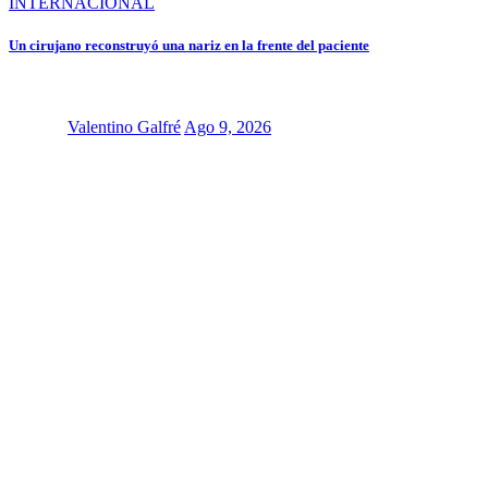
INTERNACIONAL
Un cirujano reconstruyó una nariz en la frente del paciente
Valentino Galfré
Ago 9, 2026