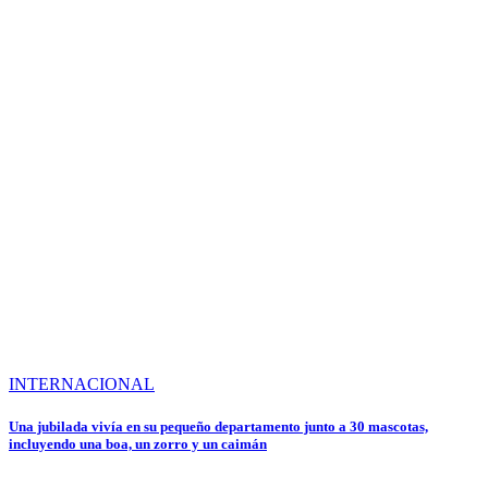
INTERNACIONAL
Una jubilada vivía en su pequeño departamento junto a 30 mascotas,
incluyendo una boa, un zorro y un caimán