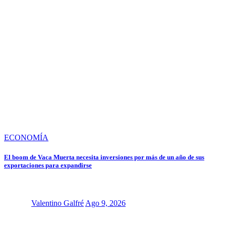
ECONOMÍA
El boom de Vaca Muerta necesita inversiones por más de un año de sus
exportaciones para expandirse
Valentino Galfré
Ago 9, 2026