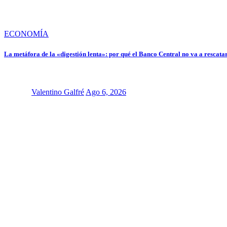
ECONOMÍA
La metáfora de la «digestión lenta»: por qué el Banco Central no va a rescatar
Valentino Galfré
Ago 6, 2026