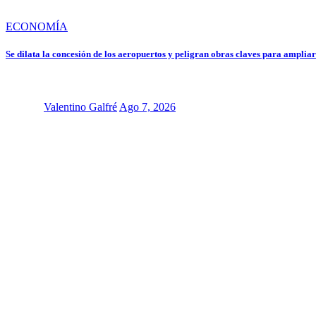
ECONOMÍA
Se dilata la concesión de los aeropuertos y peligran obras claves para amplia
Valentino Galfré
Ago 7, 2026