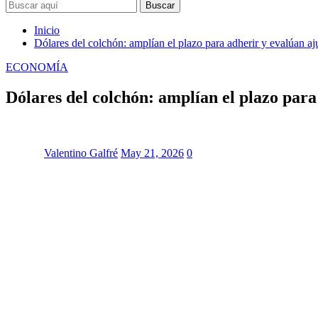
Buscar
Inicio
Dólares del colchón: amplían el plazo para adherir y evalúan aju
ECONOMÍA
Dólares del colchón: amplían el plazo para 
Valentino Galfré
May 21, 2026
0