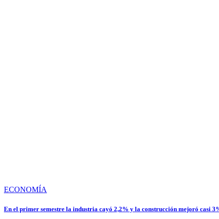
ECONOMÍA
En el primer semestre la industria cayó 2,2% y la construcción mejoró casi 