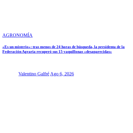
AGRONOMÍA
«Es un misterio»: tras menos de 24 horas de búsqueda, la presidenta de la
Federación Agraria recuperó sus 15 vaquillonas «desaparecidas»
Valentino Galfré
Ago 6, 2026