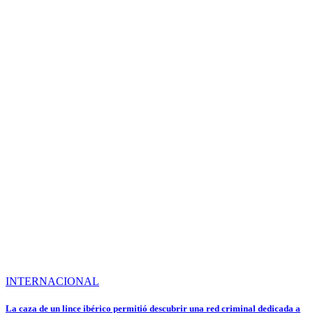
INTERNACIONAL
La caza de un lince ibérico permitió descubrir una red criminal dedicada a