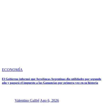
ECONOMÍA
El Gobierno informó que Aerolíneas Argentinas dio utilidades por segundo
año y pagará el impuesto a las Ganancias por primera vez en su historia
Valentino Galfré
Ago 6, 2026