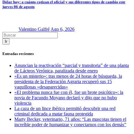
Dólar hoy: a cuánto cotizan el oficial y sus diferentes tipos de cambio este
jueves 06 de agosto
Valentino Galfré
Ago 6, 2026
Ir
Entradas recientes
Anuncian la reactivación “parcial y transitoria” de una planta
de Lácteos Verónica, paralizada desde enero
«Es un misterio»: tras menos de 24 horas de búsqueda, la
presidenta de la Federación Agraria recuperó sus 15
vaquillonas «desaparecidas»
«El problema nunca fue con él, fue un brote psicótico»: la
novia de Facundo Moyano declaró y dijo que no hubo
violencia
La caza de un lince ibérico permitió descubrir una red
criminal dedicada a matar fauna protegida
Marty Becker, veterinario, 71 años: “Las mascotas tienen el
increíble poder de humanizar y conectarnos con los demás”