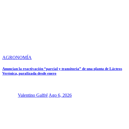
AGRONOMÍA
Anuncian la reactivación “parcial y transitoria” de una planta de Lácteos
Verónica, paralizada desde enero
Valentino Galfré
Ago 6, 2026