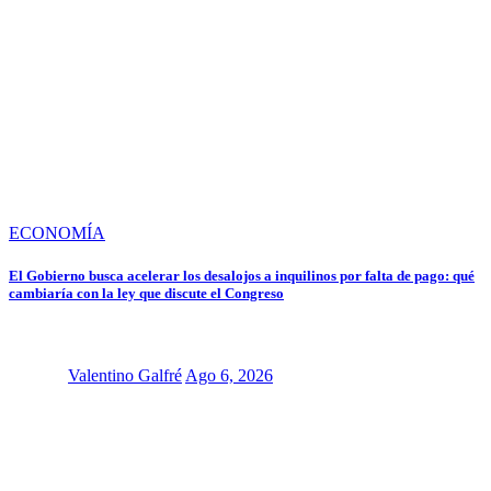
ECONOMÍA
El Gobierno busca acelerar los desalojos a inquilinos por falta de pago: qué
cambiaría con la ley que discute el Congreso
Valentino Galfré
Ago 6, 2026