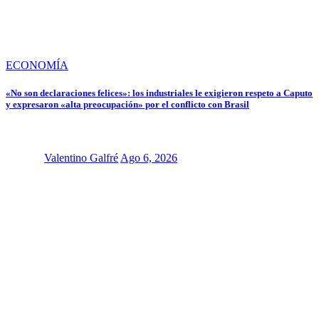
ECONOMÍA
«No son declaraciones felices»: los industriales le exigieron respeto a Caputo
y expresaron «alta preocupación» por el conflicto con Brasil
Valentino Galfré
Ago 6, 2026