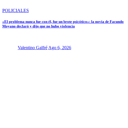
POLICIALES
«El problema nunca fue con él, fue un brote psicótico»: la novia de Facundo
Moyano declaró y dijo que no hubo violencia
Valentino Galfré
Ago 6, 2026