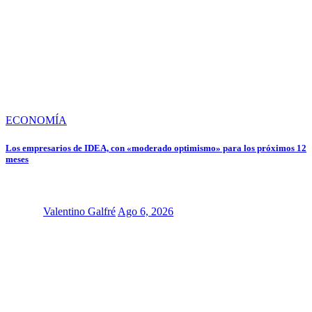
ECONOMÍA
Los empresarios de IDEA, con «moderado optimismo» para los próximos 12
meses
Valentino Galfré
Ago 6, 2026