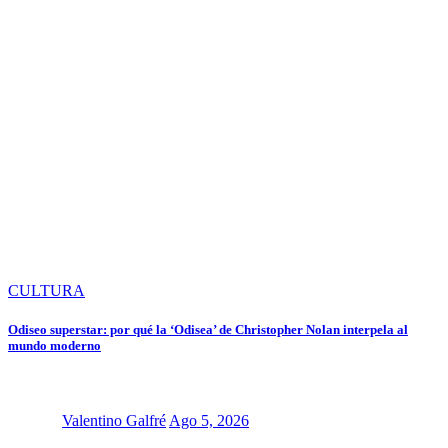
CULTURA
Odiseo superstar: por qué la ‘Odisea’ de Christopher Nolan interpela al
mundo moderno
Valentino Galfré
Ago 5, 2026