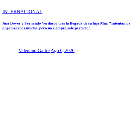
INTERNACIONAL
Ana Boyer y Fernando Verdasco tras la llegada de su hija Mía: “Intentamos
organizarnos mucho, pero no siempre sale perfecto”
Valentino Galfré
Ago 6, 2026