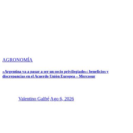
AGRONOMÍA
«Argentina va a pasar a ser un socio privilegiado»: beneficios y
discrepancias en el Acuerdo Unión Europea – Mercosur
Valentino Galfré
Ago 6, 2026