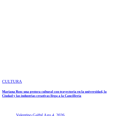
CULTURA
Mariana Ron: una gestora cultural con trayectoria en la universidad, la
Ciudad y las industrias creativas llega a la Cancillería
Valentino Galfré
Ago 4, 2026