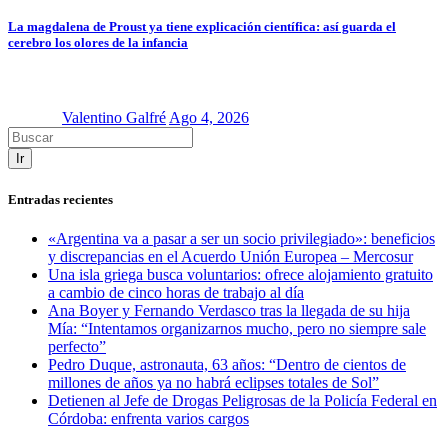
La magdalena de Proust ya tiene explicación científica: así guarda el
cerebro los olores de la infancia
Valentino Galfré
Ago 4, 2026
Ir
Entradas recientes
«Argentina va a pasar a ser un socio privilegiado»: beneficios
y discrepancias en el Acuerdo Unión Europea – Mercosur
Una isla griega busca voluntarios: ofrece alojamiento gratuito
a cambio de cinco horas de trabajo al día
Ana Boyer y Fernando Verdasco tras la llegada de su hija
Mía: “Intentamos organizarnos mucho, pero no siempre sale
perfecto”
Pedro Duque, astronauta, 63 años: “Dentro de cientos de
millones de años ya no habrá eclipses totales de Sol”
Detienen al Jefe de Drogas Peligrosas de la Policía Federal en
Córdoba: enfrenta varios cargos