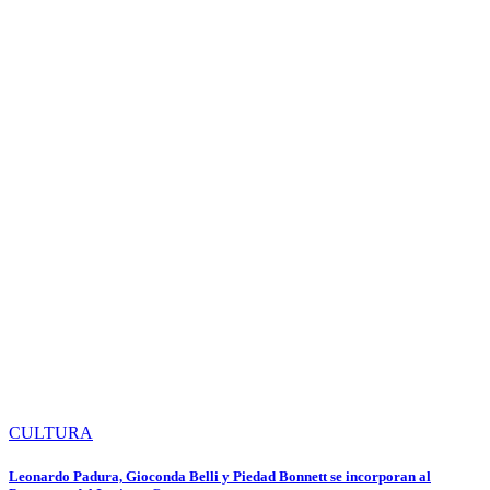
CULTURA
Leonardo Padura, Gioconda Belli y Piedad Bonnett se incorporan al