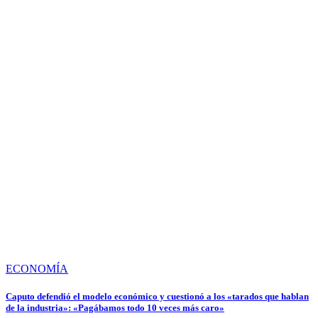
ECONOMÍA
Caputo defendió el modelo económico y cuestionó a los «tarados que hablan
de la industria»: «Pagábamos todo 10 veces más caro»