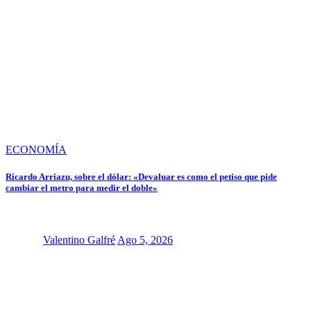
ECONOMÍA
Ricardo Arriazu, sobre el dólar: «Devaluar es como el petiso que pide
cambiar el metro para medir el doble»
Valentino Galfré
Ago 5, 2026