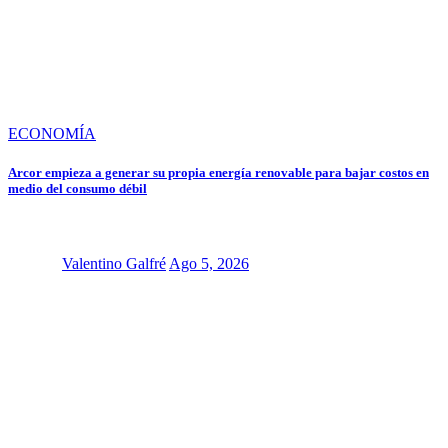
ECONOMÍA
Arcor empieza a generar su propia energía renovable para bajar costos en
medio del consumo débil
Valentino Galfré
Ago 5, 2026