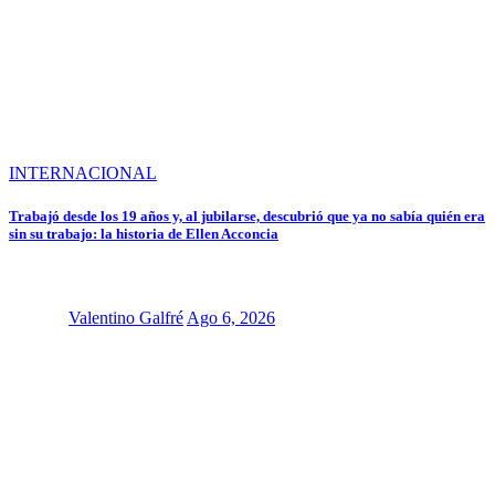
INTERNACIONAL
Trabajó desde los 19 años y, al jubilarse, descubrió que ya no sabía quién era
sin su trabajo: la historia de Ellen Acconcia
Valentino Galfré
Ago 6, 2026