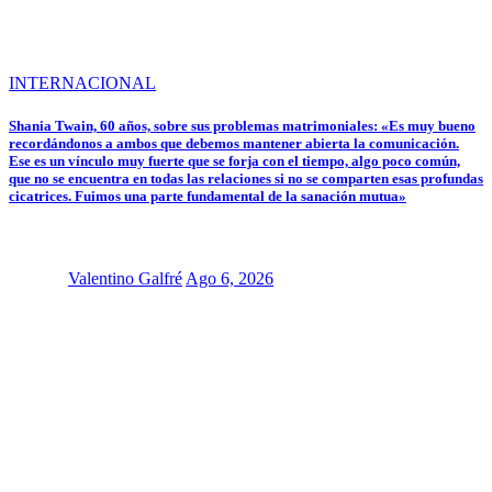
INTERNACIONAL
Shania Twain, 60 años, sobre sus problemas matrimoniales: «Es muy bueno
recordándonos a ambos que debemos mantener abierta la comunicación.
Ese es un vínculo muy fuerte que se forja con el tiempo, algo poco común,
que no se encuentra en todas las relaciones si no se comparten esas profundas
cicatrices. Fuimos una parte fundamental de la sanación mutua»
Valentino Galfré
Ago 6, 2026