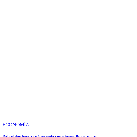
ECONOMÍA
Dólar blue hoy: a cuánto cotiza este jueves 06 de agosto