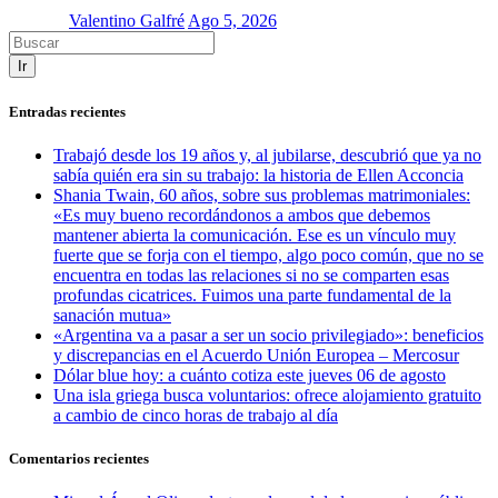
Valentino Galfré
Ago 5, 2026
Ir
Entradas recientes
Trabajó desde los 19 años y, al jubilarse, descubrió que ya no
sabía quién era sin su trabajo: la historia de Ellen Acconcia
Shania Twain, 60 años, sobre sus problemas matrimoniales:
«Es muy bueno recordándonos a ambos que debemos
mantener abierta la comunicación. Ese es un vínculo muy
fuerte que se forja con el tiempo, algo poco común, que no se
encuentra en todas las relaciones si no se comparten esas
profundas cicatrices. Fuimos una parte fundamental de la
sanación mutua»
«Argentina va a pasar a ser un socio privilegiado»: beneficios
y discrepancias en el Acuerdo Unión Europea – Mercosur
Dólar blue hoy: a cuánto cotiza este jueves 06 de agosto
Una isla griega busca voluntarios: ofrece alojamiento gratuito
a cambio de cinco horas de trabajo al día
Comentarios recientes