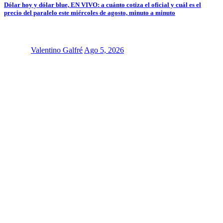
Dólar hoy y dólar blue, EN VIVO: a cuánto cotiza el oficial y cuál es el
precio del paralelo este miércoles de agosto, minuto a minuto
Valentino Galfré
Ago 5, 2026