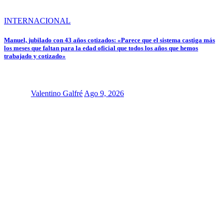
INTERNACIONAL
Manuel, jubilado con 43 años cotizados: «Parece que el sistema castiga más
los meses que faltan para la edad oficial que todos los años que hemos
trabajado y cotizado»
Valentino Galfré
Ago 9, 2026