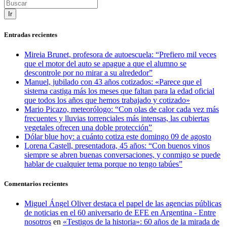
Ir
Entradas recientes
Mireia Brunet, profesora de autoescuela: “Prefiero mil veces
que el motor del auto se apague a que el alumno se
descontrole por no mirar a su alrededor”
Manuel, jubilado con 43 años cotizados: «Parece que el
sistema castiga más los meses que faltan para la edad oficial
que todos los años que hemos trabajado y cotizado»
Mario Picazo, meteorólogo: “Con olas de calor cada vez más
frecuentes y lluvias torrenciales más intensas, las cubiertas
vegetales ofrecen una doble protección”
Dólar blue hoy: a cuánto cotiza este domingo 09 de agosto
Lorena Castell, presentadora, 45 años: “Con buenos vinos
siempre se abren buenas conversaciones, y conmigo se puede
hablar de cualquier tema porque no tengo tabúes”
Comentarios recientes
Miguel Ángel Oliver destaca el papel de las agencias públicas
de noticias en el 60 aniversario de EFE en Argentina - Entre
nosotros
en
«Testigos de la historia»: 60 años de la mirada de