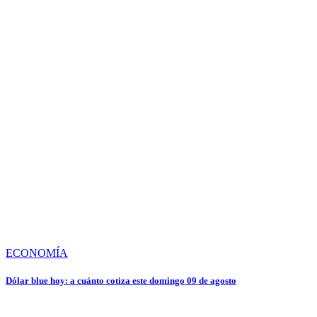
ECONOMÍA
Dólar blue hoy: a cuánto cotiza este domingo 09 de agosto