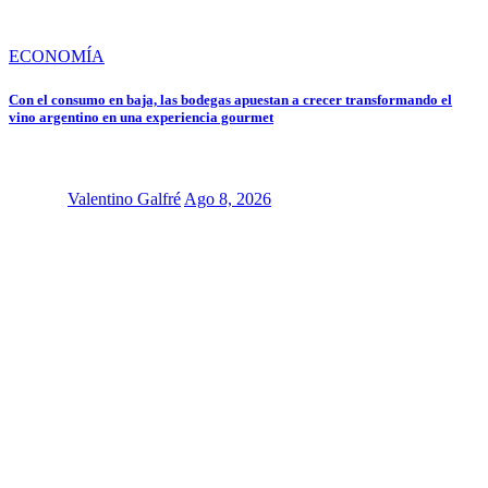
ECONOMÍA
Con el consumo en baja, las bodegas apuestan a crecer transformando el
vino argentino en una experiencia gourmet
Valentino Galfré
Ago 8, 2026