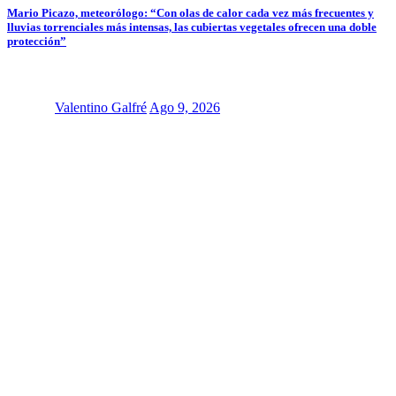
Mario Picazo, meteorólogo: “Con olas de calor cada vez más frecuentes y
lluvias torrenciales más intensas, las cubiertas vegetales ofrecen una doble
protección”
Valentino Galfré
Ago 9, 2026