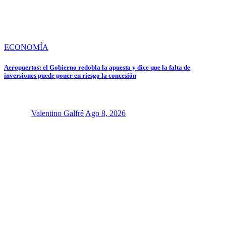
ECONOMÍA
Aeropuertos: el Gobierno redobla la apuesta y dice que la falta de
inversiones puede poner en riesgo la concesión
Valentino Galfré
Ago 8, 2026