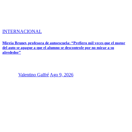
INTERNACIONAL
Mireia Brunet, profesora de autoescuela: “Prefiero mil veces que el motor
del auto se apague a que el alumno se descontrole por no mirar a su
alrededor”
Valentino Galfré
Ago 9, 2026