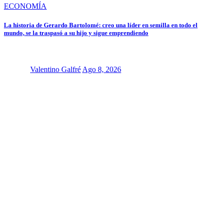
ECONOMÍA
La historia de Gerardo Bartolomé: creo una líder en semilla en todo el
mundo, se la traspasó a su hijo y sigue emprendiendo
Valentino Galfré
Ago 8, 2026