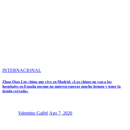
INTERNACIONAL
Zhan Qiao Lin, chino que vive en Madrid: «Los chinos no van a los
hospitales en España porque no quieren esperar mucho tiempo y tener la
tienda cerrada»
Valentino Galfré
Ago 7, 2026