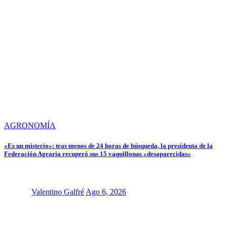
AGRONOMÍA
«Es un misterio»: tras menos de 24 horas de búsqueda, la presidenta de la
Federación Agraria recuperó sus 15 vaquillonas «desaparecidas»
Valentino Galfré
Ago 6, 2026