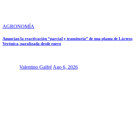
AGRONOMÍA
Anuncian la reactivación “parcial y transitoria” de una planta de Lácteos
Verónica, paralizada desde enero
Valentino Galfré
Ago 6, 2026