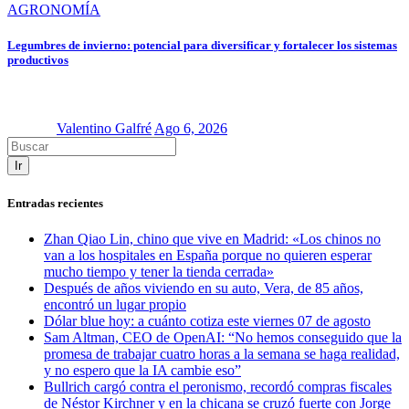
AGRONOMÍA
Legumbres de invierno: potencial para diversificar y fortalecer los sistemas
productivos
Valentino Galfré
Ago 6, 2026
Ir
Entradas recientes
Zhan Qiao Lin, chino que vive en Madrid: «Los chinos no
van a los hospitales en España porque no quieren esperar
mucho tiempo y tener la tienda cerrada»
Después de años viviendo en su auto, Vera, de 85 años,
encontró un lugar propio
Dólar blue hoy: a cuánto cotiza este viernes 07 de agosto
Sam Altman, CEO de OpenAI: “No hemos conseguido que la
promesa de trabajar cuatro horas a la semana se haga realidad,
y no espero que la IA cambie eso”
Bullrich cargó contra el peronismo, recordó compras fiscales
de Néstor Kirchner y en la chicana se cruzó fuerte con Jorge