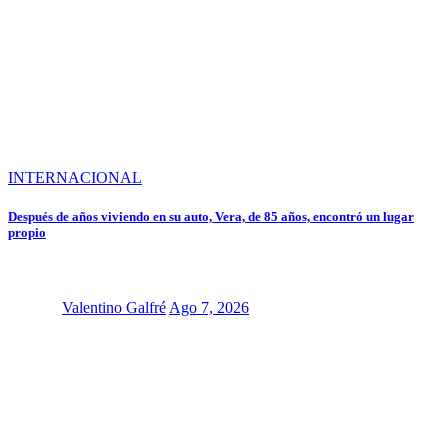
INTERNACIONAL
Después de años viviendo en su auto, Vera, de 85 años, encontró un lugar
propio
Valentino Galfré
Ago 7, 2026