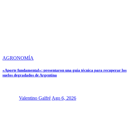
AGRONOMÍA
«Aporte fundamental»: presentaron una guía técnica para recuperar los
suelos degradados de Argentina
Valentino Galfré
Ago 6, 2026